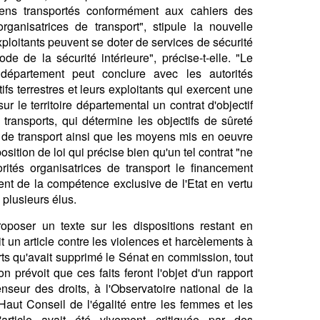
ens transportés conformément aux cahiers des
rganisatrices de transport", stipule la nouvelle
exploitants peuvent se doter de services de sécurité
e de la sécurité intérieure", précise-t-elle. "Le
 département peut conclure avec les autorités
ifs terrestres et leurs exploitants qui exercent une
ur le territoire départemental un contrat d'objectif
transports, qui détermine les objectifs de sûreté
s de transport ainsi que les moyens mis en oeuvre
position de loi qui précise bien qu'un tel contrat "ne
rités organisatrices de transport le financement
ent de la compétence exclusive de l'Etat en vertu
 plusieurs élus.
oposer un texte sur les dispositions restant en
t un article contre les violences et harcèlements à
rts qu'avait supprimé le Sénat en commission, tout
n prévoit que ces faits feront l'objet d'un rapport
seur des droits, à l'Observatoire national de la
Haut Conseil de l'égalité entre les femmes et les
rticle avait été vivement critiquée par des