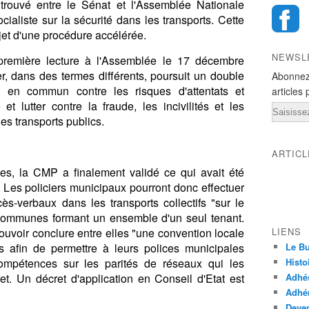
trouvé entre le Sénat et l'Assemblée Nationale
cialiste sur la sécurité dans les transports. Cette
objet d'une procédure accélérée.
NEWSL
 première lecture à l'Assemblée le 17 décembre
r, dans des termes différents, poursuit un double
Abonnez
rts en commun contre les risques d'attentats et
articles 
 et lutter contre la fraude, les incivilités et les
Email
es transports publics.
ARTIC
les, la CMP a finalement validé ce qui avait été
. Les policiers municipaux pourront donc effectuer
ès-verbaux dans les transports collectifs "sur le
 communes formant un ensemble d'un seul tenant.
voir conclure entre elles "une convention locale
LIENS
fs afin de permettre à leurs polices municipales
Le Bu
 compétences sur les parités de réseaux qui les
Histo
éfet. Un décret d'application en Conseil d'Etat est
Adhé
Adhér
Deven