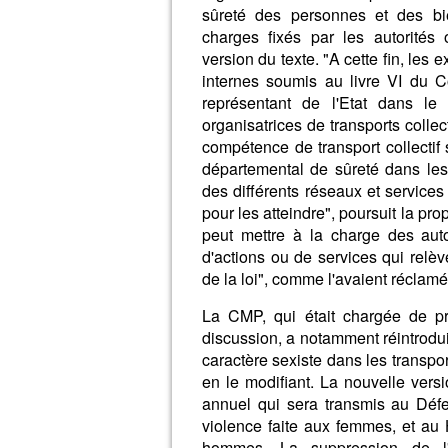
sûreté des personnes et des bi
charges fixés par les autorités o
version du texte. "A cette fin, les 
internes soumis au livre VI du Cod
représentant de l'Etat dans le
organisatrices de transports collect
compétence de transport collectif s
départemental de sûreté dans les 
des différents réseaux et service
pour les atteindre", poursuit la pro
peut mettre à la charge des auto
d'actions ou de services qui relèv
de la loi", comme l'avaient réclamé
La CMP, qui était chargée de pr
discussion, a notamment réintrodui
caractère sexiste dans les transpo
en le modifiant. La nouvelle versio
annuel qui sera transmis au Défen
violence faite aux femmes, et au 
hommes. La suppression de l'a