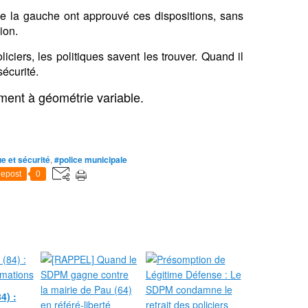
e la gauche ont approuvé ces dispositions, sans
ion.
iciers, les politiques savent les trouver. Quand il
sécurité.
ent à géométrie variable.
ue et sécurité
,
#police municipale
epost
0
4) :