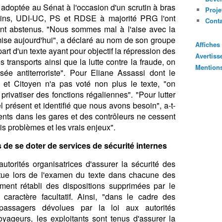
é adoptée au Sénat à l'occasion d'un scrutin à bras
Proje
ains, UDI-UC, PS et RDSE à majorité PRG l'ont
Cont
ont abstenus. "Nous sommes mal à l'aise avec la
mise aujourd'hui", a déclaré au nom de son groupe
Affiche
rt d'un texte ayant pour objectif la répression des
Avertis
s transports ainsi que la lutte contre la fraude, on
Mention
isée antiterroriste". Pour Eliane Assassi dont le
et Citoyen n'a pas voté non plus le texte, "on
privatiser des fonctions régaliennes". "Pour lutter
l présent et identifié que nous avons besoin", a-t-
agents dans les gares et des contrôleurs ne cessent
is problèmes et les vrais enjeux".
s de se doter de services de sécurité internes
autorités organisatrices d'assurer la sécurité des
ttue lors de l'examen du texte dans chacune des
ent rétabli des dispositions supprimées par le
aractère facultatif. Ainsi, "dans le cadre des
assagers dévolues par la loi aux autorités
oyageurs, les exploitants sont tenus d'assurer la