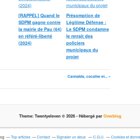
[RAPPEL] Quand le
Présomption de
SDPM gagne contre
Légitime Défense :
la mairie de Pau (64)
Le SDPM condamne
en référé-liberté
le retrait des
(2024)
policiers
municipaux du
projet
Cannabis, cocaïne et... »
Theme: Twentyeleven © 2026 -
Hébergé par
Overblog
log
Top articles
Contact
Signaler un abus
C.G.U.
Cookies et donn