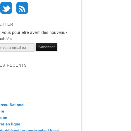
ETTER
-vous pour être averti des nouveaux
publiés.
LES RÉCENTS
reau National
ire
sion
er en ligne
ir délégué ou représentant local