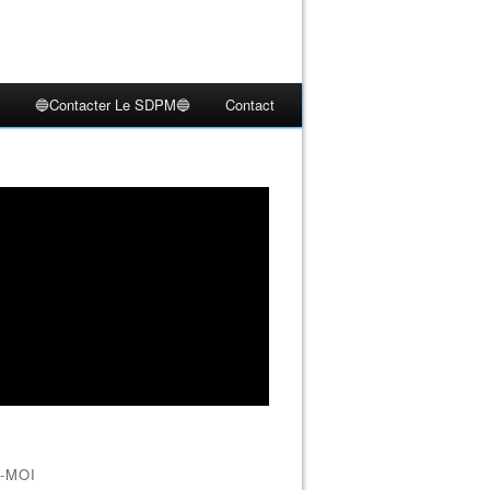
🔵Contacter Le SDPM🔵
Contact
-MOI