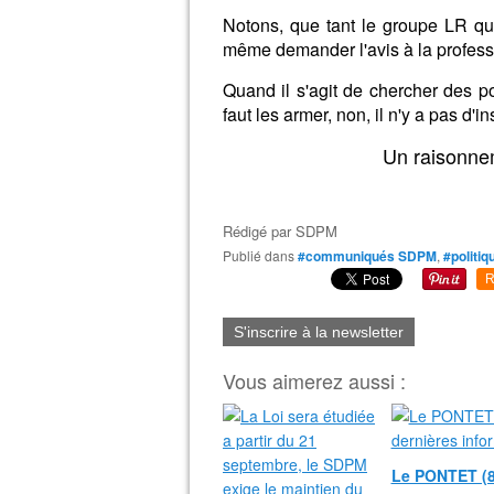
Notons, que tant le groupe LR qu
même demander l'avis à la profess
Quand il s'agit de chercher des pol
faut les armer, non, il n'y a pas d'in
Un raisonnem
Rédigé par
SDPM
Publié dans
#communiqués SDPM
,
#politiq
R
S'inscrire à la newsletter
Vous aimerez aussi :
Le PONTET (8