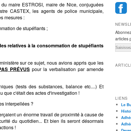
ons du maire ESTROSI, maire de Nice, conjuguées
istre CASTEX, les agents de police municipale,
es mesures :
NEWSL
ommation de stupéfiants ;
Abonnez
articles 
ndes relatives à la consommation de stupéfiants
Email
inistère sur ce sujet, nous avions appris que les
ARTIC
PAS PRÉVUS
pour la verbalisation par amende
iques (tests des substances, balance etc....) Et
u que c'était des actes d'investigation !
LIENS
s interpellées ?
Le Bu
Histo
erçaient un énorme travail de proximité à cause de
Adhé
curité du quotidien... Et bien ils seront désormais
Adhér
ctions !
Deven