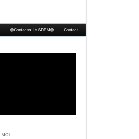
🔵Contacter Le SDPM🔵
Contact
-MOI