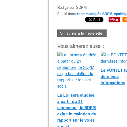
Rédigé par
SDPM
Publié dans
#communiqués SDPM
,
#politiq
R
S'inscrire à la newsletter
Vous aimerez aussi :
Le PONTET (8
dernières
informations
La Loi sera étudiée
a partir du 21
septembre, le SDPM
exige le maintien du
rapport sur le volet
social