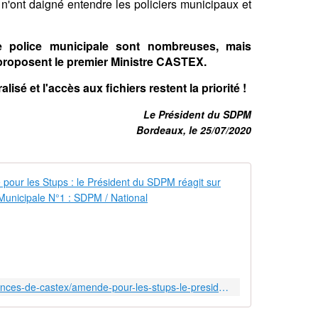
s n'ont daigné entendre les policiers municipaux et
police municipale sont nombreuses, mais
proposent le premier Ministre CASTEX.
lisé et l'accès aux fichiers restent la priorité !
Le Président du SDPM
Bordeaux, le 25/07/2020
🔊 Annonces 
S
u
i
t
e
a
http://www.sdpm.net/2020/07/annonces-de-castex/amende-pour-les-stups-le-president-du-sdpm-reagit-sur-france-inter.html
u
x