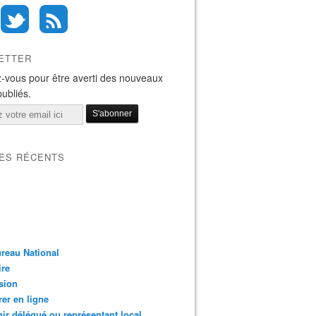
ETTER
-vous pour être averti des nouveaux
publiés.
LES RÉCENTS
reau National
ire
sion
er en ligne
ir délégué ou représentant local