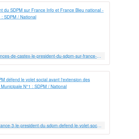
a
n
Annonces de 
n
o
S
n
u
c
i
e
t
s
e
d
a
http://www.sdpm.net/2020/07/annonces-de-castex-le-president-du-sdpm-sur-france-info-et-france-bleu-national.html
u
u
P
x
r
a
e
n
Sur France 3
m
n
i
o
S
e
n
u
r
c
i
M
e
t
i
s
e
n
d
a
http://www.sdpm.net/2020/07/sur-france-3-le-president-du-sdpm-defend-le-volet-social-avant-l-extension-des-competences.html
i
u
u
s
P
x
t