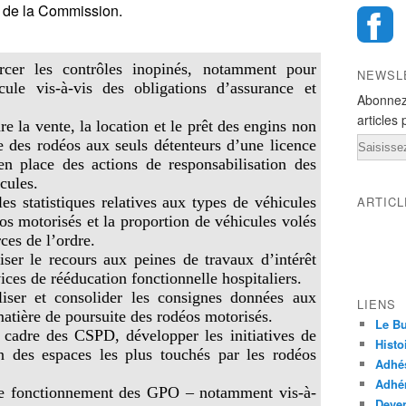
s de la Commission.
orcer les contrôles inopinés, notamment pour
NEWSL
cule vis-à-vis des obligations d’assurance et
Abonnez
articles 
dre la vente, la location et le prêt des engins non
Email
des rodéos aux seuls détenteurs d’une licence
n place des actions de responsabilisation des
cules.
 les statistiques relatives aux types de véhicules
ARTIC
os motorisés et la proportion de véhicules volés
rces de l’ordre.
liser le recours aux peines de travaux d’intérêt
ces de rééducation fonctionnelle hospitaliers.
aliser et consolider les consignes données aux
LIENS
atière de poursuite des rodéos motorisés.
Le Bu
e cadre des CSPD, développer les initiatives de
Histo
in des espaces les plus touchés par les rodéos
Adhé
Adhér
 le fonctionnement des GPO – notamment vis-à-
Deven