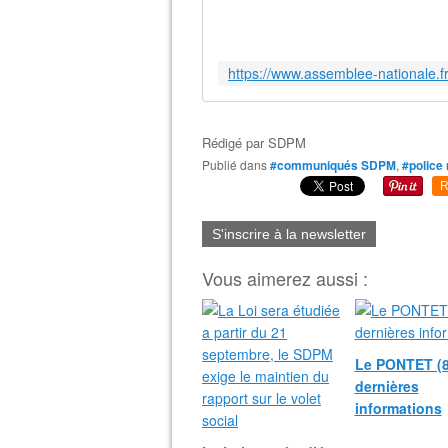
Rédigé par
SDPM
Publié dans
#communiqués SDPM
,
#police
R
S'inscrire à la newsletter
Vous aimerez aussi :
Le PONTET (8
dernières
informations