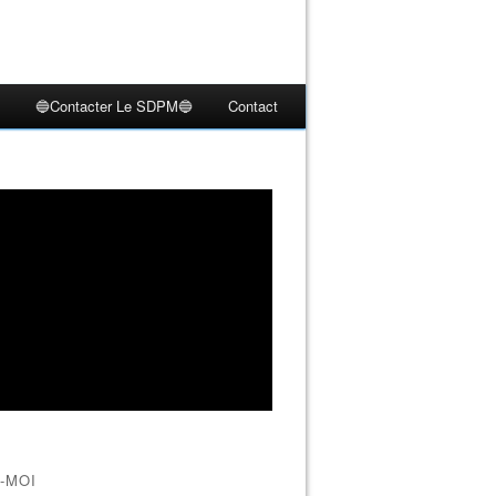
🔵Contacter Le SDPM🔵
Contact
-MOI