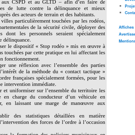
es aux CSPD et au GLTD – afin d’en faire de
Proje
iales de lutte contre la délinquance et mieux
Cont
rès des acteurs de terrain et des habitants.
 villes particulièrement touchées par les rodéos,
partementales de la sécurité civile, déployer des
Affiche
res dont les personnels seraient spécialement
Avertis
de délinquance.
Mention
iser le dispositif « Stop rodéo » mis en œuvre à
s touchées par cette pratique en lui affectant les
on fonctionnement.
ger une réflexion avec l’ensemble des parties
l’intérêt de la méthode du « contact tactique »
’ordre françaises spécialement formées, pour les
ne intervention immédiate.
ier et uniformiser sur l’ensemble du territoire les
se en charge du conducteur d’un véhicule en
rer, en laissant une marge de manœuvre aux
ablir des statistiques détaillées en matière
l’intervention des forces de l’ordre à l’occasion
orcer la formation des policiers municipaux en