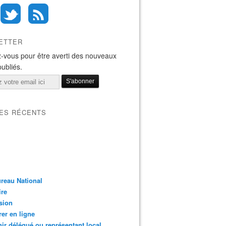
ETTER
-vous pour être averti des nouveaux
publiés.
LES RÉCENTS
reau National
ire
sion
er en ligne
ir délégué ou représentant local