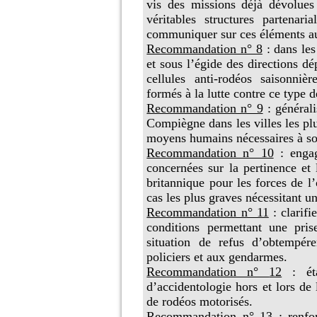
vis des missions déjà dévolu
véritables structures partenar
communiquer sur ces éléments aup
Recommandation n° 8
: dans les
et sous l’égide des directions dé
cellules anti-rodéos saisonniè
formés à la lutte contre ce type 
Recommandation n° 9
: général
Compiègne dans les villes les plu
moyens humains nécessaires à s
Recommandation n° 10
: enga
concernées sur la pertinence et 
britannique pour les forces de l
cas les plus graves nécessitant u
Recommandation n° 11
: clarif
conditions permettant une pri
situation de refus d’obtempé
policiers et aux gendarmes.
Recommandation n°
12
: ét
d’accidentologie hors et lors de 
de rodéos motorisés.
Recommandation n° 13
: renf