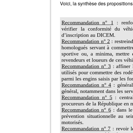
Voici, la synthèse des proposition
Recommandation n° 1
: renf
vérifier la conformité du véhi
d’inscription au DICEM.
Recommandation n° 2
: restrein
homologués servant à commettre 
sportive ou, a minima, mettre e
revendeurs et loueurs de ces véhi
Recommandation n° 3
: affiner
utilisés pour commettre des rodé
parmi les engins saisis par les fo
Recommandation n° 4
: généra
général, notamment dans les servi
Recommandation n° 5
: centr
procureurs de la République en m
Recommandation n° 6
: dans l
prévention situationnelle au se
motorisés.
Recommandation n° 7
: revoir