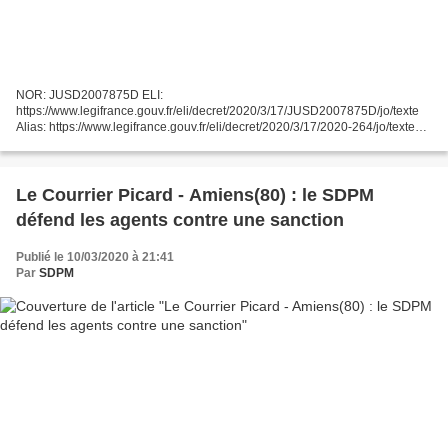
NOR: JUSD2007875D ELI:
https://www.legifrance.gouv.fr/eli/decret/2020/3/17/JUSD2007875D/jo/texte
Alias: https://www.legifrance.gouv.fr/eli/decret/2020/3/17/2020-264/jo/texte
Publics concernés : ...
Le Courrier Picard - Amiens(80) : le SDPM
défend les agents contre une sanction
Publié le 10/03/2020 à 21:41
Par
SDPM