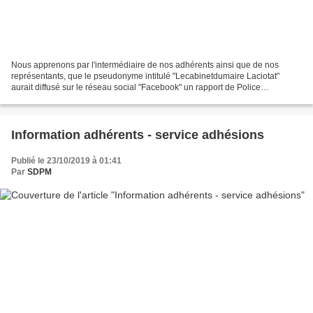
Nous apprenons par l'intermédiaire de nos adhérents ainsi que de nos
représentants, que le pseudonyme intitulé "Lecabinetdumaire Laciotat"
aurait diffusé sur le réseau social "Facebook" un rapport de Police
Municipale, daté du 31 janvier dernier, afin...
Information adhérents - service adhésions
Publié le 23/10/2019 à 01:41
Par
SDPM