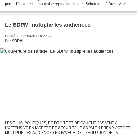
pont... L'histoire Il a mauvaise réputation, le pont Schumann, à Brest. À tel
point qu'avant la pose de...
Le SDPM multiplie les audiences
Publié le 31/05/2011 à 22:21
Par
SDPM
LES ELUS, POLITIQUES, DE DROITE ET DE GAUCHE PASSENT A
L'OFFENSIVE EN MATIERE DE SECURITE LE SDPM EN PREND ACTE ET
MULTIPLIE LES AUDIENCES EN FAVEUR DE L'EVOLUTION DE LA