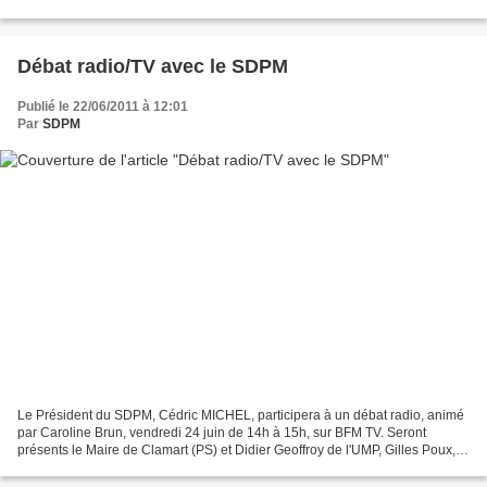
___________________________________________________________
______...
Débat radio/TV avec le SDPM
Publié le 22/06/2011 à 12:01
Par
SDPM
Le Président du SDPM, Cédric MICHEL, participera à un débat radio, animé
par Caroline Brun, vendredi 24 juin de 14h à 15h, sur BFM TV. Seront
présents le Maire de Clamart (PS) et Didier Geoffroy de l'UMP, Gilles Poux,
Maire de la Courneuve sera au téléphone....