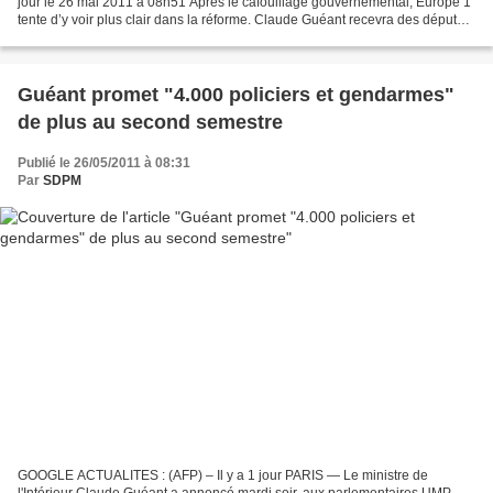
jour le 26 mai 2011 à 08h51 Après le cafouillage gouvernemental, Europe 1
tente d’y voir plus clair dans la réforme. Claude Guéant recevra des députés
UMP suite à la décision de...
Guéant promet "4.000 policiers et gendarmes"
de plus au second semestre
Publié le 26/05/2011 à 08:31
Par
SDPM
GOOGLE ACTUALITES : (AFP) – Il y a 1 jour PARIS — Le ministre de
l'Intérieur Claude Guéant a annoncé mardi soir, aux parlementaires UMP