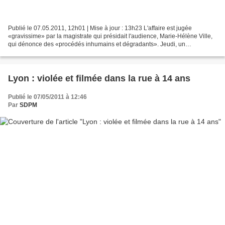
Publié le 07.05.2011, 12h01 | Mise à jour : 13h23 L'affaire est jugée
«gravissime» par la magistrate qui présidait l'audience, Marie-Hélène Ville,
qui dénonce des «procédés inhumains et dégradants». Jeudi, un
toxicomane de 19 ans, qui devait comparaître...
Lyon : violée et filmée dans la rue à 14 ans
Publié le 07/05/2011 à 12:46
Par
SDPM