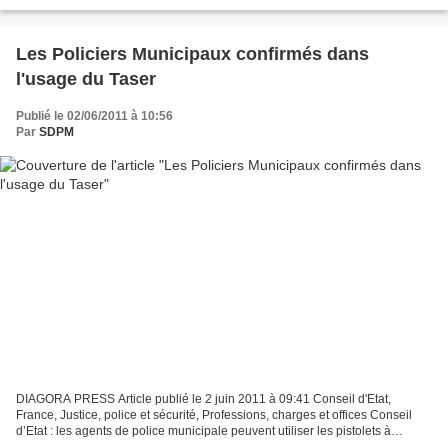
PROFESSION Jean-Paul GARRAUD Député de la Gironde, membre du
collectif de la droite...
Les Policiers Municipaux confirmés dans
l'usage du Taser
Publié le 02/06/2011 à 10:56
Par
SDPM
DIAGORA PRESS Article publié le 2 juin 2011 à 09:41 Conseil d'Etat,
France, Justice, police et sécurité, Professions, charges et offices Conseil
d’Etat : les agents de police municipale peuvent utiliser les pistolets à
impulsions électriques Même si,...