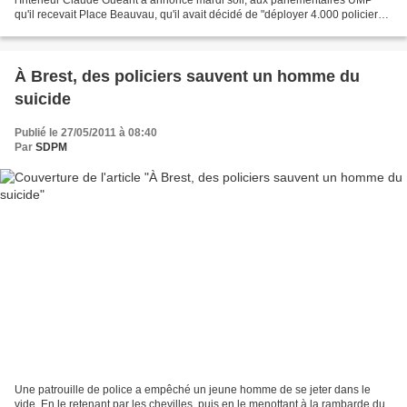
qu'il recevait Place Beauvau, qu'il avait décidé de "déployer 4.000 policiers
et gendarmes supplémentaires" au cours...
À Brest, des policiers sauvent un homme du
suicide
Publié le 27/05/2011 à 08:40
Par
SDPM
Une patrouille de police a empêché un jeune homme de se jeter dans le
vide. En le retenant par les chevilles, puis en le menottant à la rambarde du