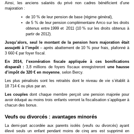
Ainsi, les anciens salariés du privé non cadres bénéficient d’une
majoration :
de 10 % de leur pension de base (régime général),
de 5 % de leur pension complémentaire Arrco sur les droits
obtenus entre 1999 et 2011 (10 % sur les droits obtenus à
partir de 2012).
Jusqu’alors, seul le montant de la pension hors majoration était
assujetti à l’impôt
– après abattement de 10 % pour frais, plafonné à
3 660 € par foyer fiscal.
En 2014, l’exonération fiscale appliquée à ces bonifications
disparaît :
3,8 millions de foyers fiscaux enregistreront
une hausse
d’impôt de 320 € en moyenne
, selon Bercy.
Les plus pénalisés sont les retraités dont le niveau de vie s’établit à
18 714 € ou plus par an.
Les couples
dont chaque membre perçoit une pension majorée pour
avoir éduqué au moins trois enfants verront la fiscalisation s’appliquer à
chacun des bonus.
Veufs ou divorcés : avantages minorés
La demi-part accordée aux parents isolés (veufs ou divorcés) ayant
élevé seuls un enfant pendant moins de cinq ans est supprimé en