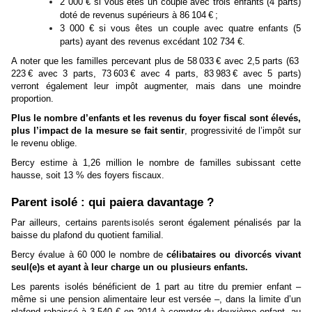
2 000 € si vous êtes un couple avec trois enfants (4 parts)
doté de revenus supérieurs à 86 104 € ;
3 000 € si vous êtes un couple avec quatre enfants (5
parts) ayant des revenus excédant 102 734 €.
A noter que les familles percevant plus de 58 033 € avec 2,5 parts (63
223 € avec 3 parts, 73 603 € avec 4 parts, 83 983 € avec 5 parts)
verront également leur impôt augmenter, mais dans une moindre
proportion.
Plus le nombre d’enfants et les revenus du foyer fiscal sont élevés,
plus l’impact de la mesure se fait sentir
, progressivité de l’impôt sur
le revenu oblige.
Bercy estime à 1,26 million le nombre de familles subissant cette
hausse, soit 13 % des foyers fiscaux.
Parent isolé : qui paiera davantage ?
Par ailleurs, certains
seront également pénalisés par la
parents isolés
baisse du plafond du quotient familial.
Bercy évalue à 60 000 le nombre de
célibataires ou divorcés vivant
seul(e)s et ayant à leur charge un ou plusieurs enfants.
Les parents isolés bénéficient de 1 part au titre du premier enfant –
même si une pension alimentaire leur est versée –, dans la limite d’un
plafond rabaissé à 3 540 € en 2014 à compter du deuxième enfant, au