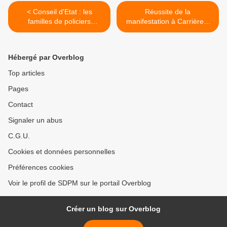
< Conseil d'Etat : les
Réussite de la
familles de policiers
manifestation à Carrières-
municipaux bénéficieront de
Sous-Poissy >
la protection fonctionnelle
en raison des risques liés à
Hébergé par Overblog
la fonction
Top articles
Pages
Contact
Signaler un abus
C.G.U.
Cookies et données personnelles
Préférences cookies
Voir le profil de SDPM sur le portail Overblog
Créer un blog sur Overblog