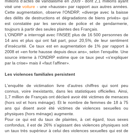
millions d'actes de vandalisme en 2009 - dont 2,1 millions ayant
visé une
voiture
- une «hausse» par rapport aux autres années.
Cette augmentation, observe l'ONDRP, «diverge avec la baisse
des délits de destructions et dégradations de biens privés» qui
est constatée par les services de police et de gendarmerie,
toujours à partir des seules plaintes des Français.
L'ONDRP a interrogé avec l'INSEE plus de 16 500 personnes de
14 ans et plus qui ont fait part, pour 20,5%, de leur sentiment
d'insécurité. Ce taux est en augmentation de 1% par rapport à
2008 et «en forte hausse depuis deux ans», selon l'enquête. Une
source interne à l'ONDRP estime que ce taux peut «s'expliquer
par la crise» mais il «faut l'affiner».
Les violences familiales persistent
L'enquête de victimation livre d'autres chiffres qui sont peu
connus, voire inexistants, dans les statistiques officielles. Ainsi,
1,7 million de Français ont déclaré avoir été victimes de menaces
(hors vol et hors ménage). Et le nombre de femmes de 18 à 75
ans qui disent avoir été victimes de violences sexuelles ou
physiques (hors ménage) augmente.
Pour ce qui est du taux de plaintes, à cet égard, tous sexes
confondus, il est de 26% s'agissant des violences physiques soit
un taux très supérieur à celui des violences sexuelles qui est de