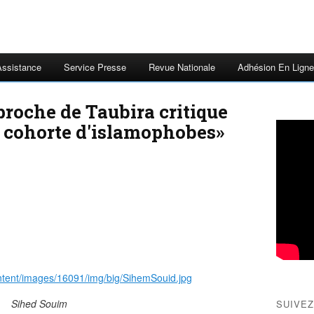
Assistance
Service Presse
Revue Nationale
Adhésion En Ligne
proche de Taubira critique
a cohorte d'islamophobes»
Sihed Souim
SUIVEZ