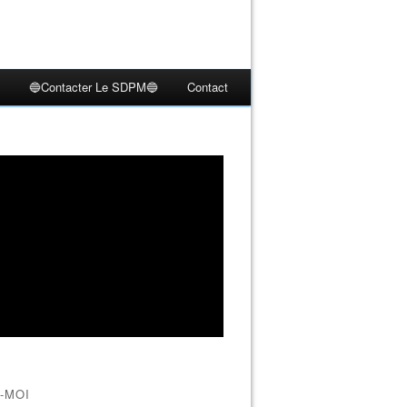
🔵Contacter Le SDPM🔵
Contact
-MOI