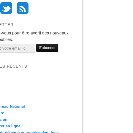
ETTER
-vous pour être averti des nouveaux
publiés.
LES RÉCENTS
reau National
ire
sion
er en ligne
ir délégué ou représentant local