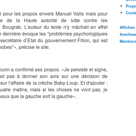
Proje
Cont
iré pour les propos envers Manuel Valls mais pour
ne de la Haute autorité de lutte contre les
e Bougrab. L'auteur du texte n'y mâchait en effet
Affiche
te dernière évoque les "problèmes psychologiques
Avertis
x-secrétaire d’Etat du gouvernement Fillon, qui est
Mention
obes"», précise le site.
im a confirmé ses propos. «Je persiste et signe,
ait pas à donner son avis sur une décision de
 sur l'affaire de la crèche Baby-Loup. Et d'ajouter :
uatre matins, mais si les choses ne vont pas, je
veux que la gauche soit la gauche».