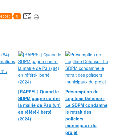
epost
0
4) :
[RAPPEL] Quand le
Présomption de
SDPM gagne contre
Légitime Défense :
la mairie de Pau (64)
Le SDPM condamne
en référé-liberté
le retrait des
(2024)
policiers
municipaux du
projet