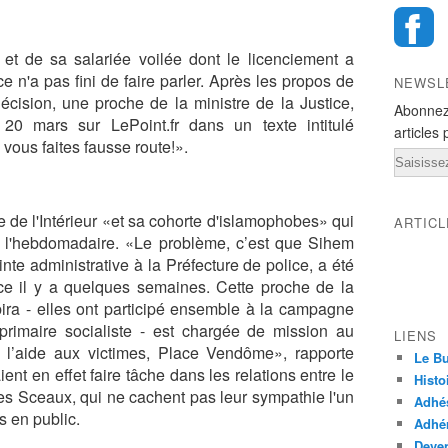
 et de sa salariée voilée dont le licenciement a
ce n'a pas fini de faire parler. Après les propos de
NEWSL
décision, une proche de la ministre de la Justice,
Abonnez
20 mars sur LePoint.fr dans un texte intitulé
articles 
, vous faites fausse route!».
Email
e de l'Intérieur «et sa cohorte d'islamophobes» qui
ARTIC
de l'hebdomadaire. «Le problème, c’est que Sihem
inte administrative à la Préfecture de police, a été
ice il y a quelques semaines. Cette proche de la
ira - elles ont participé ensemble à la campagne
primaire socialiste - est chargée de mission au
LIENS
e l’aide aux victimes, Place Vendôme», rapporte
Le Bu
nt en effet faire tâche dans les relations entre le
Histo
 des Sceaux, qui ne cachent pas leur sympathie l'un
Adhé
ns en public.
Adhér
Deven