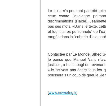
Le texte n'a pourtant pas été ret
ceux contre l’ancienne patron
discriminations (Halde), Jeannett
pas ses mots. «Dans le texte, cet
et identitaires personnels" de l’e
rangée dans la "cohorte d'islamoph
Contactée par Le Monde, Sihed Sou
je pense que Manuel Valls n’av
justice», a-t-elle réagi en revenant
«Je ne vais pas écrire tous les q
pousserais un coup de gueule. Je 
[
www.newsring.fr
]