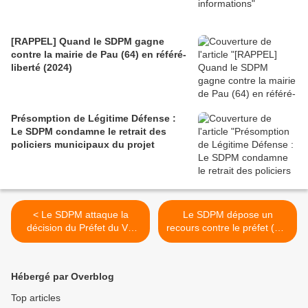
[RAPPEL] Quand le SDPM gagne
contre la mairie de Pau (64) en référé-
liberté (2024)
Présomption de Légitime Défense :
Le SDPM condamne le retrait des
policiers municipaux du projet
< Le SDPM attaque la
Le SDPM dépose un
décision du Préfet du Val
recours contre le préfet (95)
d'Oise (95) refusant
>
d'armer les policiers
municipaux
Hébergé par Overblog
Top articles