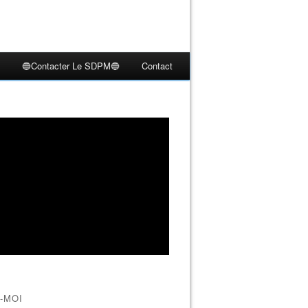
🔵Contacter Le SDPM🔵
Contact
-MOI