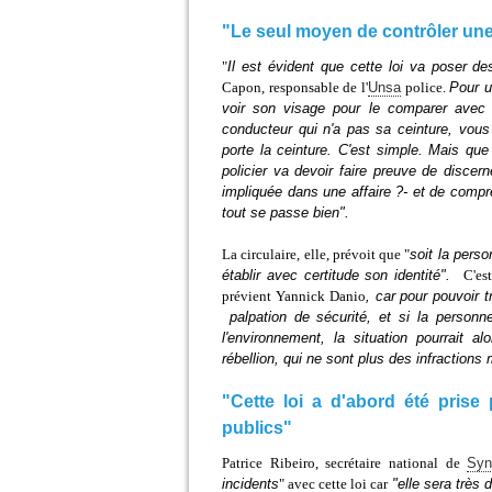
"Le seul moyen de contrôler une
"
Il est évident que cette loi va poser d
Capon, responsable de l'
Unsa
police.
Pour u
voir son visage pour le comparer avec l
conducteur qui n'a pas sa ceinture, vous 
porte la ceinture. C'est simple. Mais qu
policier va devoir faire preuve de discer
impliquée dans une affaire ?- et de comp
tout se passe bien".
La circulaire, elle, prévoit que "
soit la pers
établir avec certitude son identité".
C'es
prévient Yannick Danio
, car pour pouvoir 
palpation de sécurité, et si la personne
l'environnement, la situation pourrait 
rébellion, qui ne sont plus des infractions 
"Cette loi a d'abord été prise
publics"
Patrice Ribeiro, secrétaire national de
Syn
incidents
" avec cette loi car
"elle sera très 