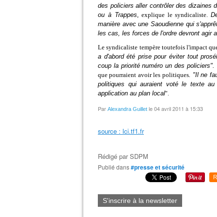
des policiers aller contrôler des dizaines
ou à Trappes
, explique le syndicaliste.
D
manière avec une Saoudienne qui s'apprê
les cas, les forces de l'ordre devront agi
Le syndicaliste tempère toutefois l'impact que 
a d'abord été prise pour éviter tout pros
coup la priorité numéro un des policiers".
que pourraient avoir les politiques
. "Il ne f
politiques qui auraient voté le texte a
application au plan local
".
Par
le 04 avril 2011 à 15:33
Alexandra Guillet
source :
lci.tf1.fr
Rédigé par
SDPM
Publié dans
#presse et sécurité
R
S'inscrire à la newsletter