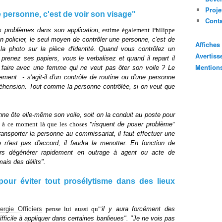
Proje
 personne, c'est de voir son visage"
Cont
es problèmes dans son application
, estime également Philippe
n policier, le seul moyen de contrôler une personne, c'est de
Affiche
a photo sur la pièce d'identité.
Quand vous contrôlez un
Avertis
prenez ses papiers, vous le verbalisez et quand il repart il
Mention
e faire avec une femme qui ne veut pas ôter son voile ? Le
nement - s'agit-il d'un contrôle de routine ou d'une personne
réhension. Tout comme la personne contrôlée, si on veut que
onne ôte elle-même son voile, soit on la conduit au poste pour
t à ce moment là que les choses "
risquent de poser problème
"
transporter la personne au commissariat, il faut effectuer une
 n'est pas d'accord, il faudra la menotter. En fonction de
alors dégénérer rapidement en outrage à agent ou acte de
mais des délits".
 pour éviter tout prosélytisme dans des lieux
ergie Officiers
pense lui aussi qu'"
il y aura forcément des
difficile à appliquer dans certaines banlieues". "Je ne vois pas