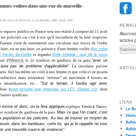
rue du centre de Marseille, le 24 décembre 2009. photo AFP
NEWSL
es espaces publics en France sera une réalité à compter du 11 avril
Abonnez
les policiers car c'est à eux qu'il incombera de la faire respecter.
articles 
 Guéant vient de transmettre une circulaire aux forces de l'ordre
Email
 faire, ou ne pas faire, en présence d'une femme voilée (
lire notre
x forces de l'ordre
et regarder
Voile intégral : que dit le texte
ral d'
Alliance
, le 2e syndicat de gardiens de la paix,
"avec un
 aura pas de problème d'applicabilité"
. La circulaire précise
ARTIC
rra ôter lui-même un voile à une femme et que celle-ci ne pourra
 infraction mais seulement "retenue" au maximum 4 heures au
identification, etc...
"Sur le terrain, il faudra agir avec
liste (
pour écouter son interview sur LCI, cliquez ici
),
dont
'autres syndicats.
LIENS
existe et donc, on la fera appliquer,
explique Yannick Danio,
Le Bu
ier syndicat de gardiens de la paix.
Mais ce que l'on craint, c'est
Histo
a population et les policiers. Au lieu de trouver un moyen de
Adhé
soin, dans les banlieues, cette loi, qui je le rappelle ne vise
Adhér
re une nouvelle source de violences"
.
Deven