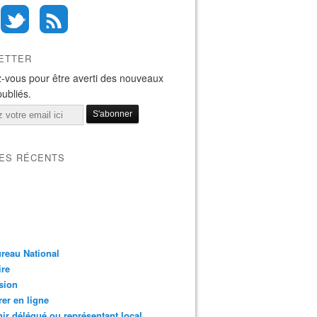
ETTER
-vous pour être averti des nouveaux
publiés.
LES RÉCENTS
reau National
ire
sion
er en ligne
ir délégué ou représentant local