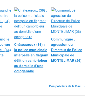
nd le
Communiqué :
contre
Châteauroux (36) :
agression du
au (64)
la police municipale
Directeur de Police
rté
interpelle en flagrant
Municipale de
délit un cambrioleur
MONTELIMAR (26)
au domicile d'une
octogénaire
Des policiers de la Bac... »