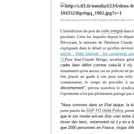
Des personnes portant le voile intégral marchent dans une 
L'interdiction du port du
voile intégral
dans l
prochain. Cette loi inquiète depuis le départ 
Prévoyant, le ministre de l'Intérieur Claude
expliquant dans le détail ce qu'elles devront
article : Voile intégral : les consignes au
?).
Pour Jean-Claude Delage, secrétaire géné
cadre bien défini comme celui-là il n'y
notamment qu'en aucun cas un policier ne pou
être placée en garde à vue pour une telle
commissariat, le temps de procéder à son 
discernement"
, précise toutefois le syndica
l'optimisme n'est pas pleinement partagé par d
"Nous sommes dans un Etat laïque, la loi 
porte-parole du
SGP FO Unité Police
, prem
que le ton monte encore d'un cran entre l
tisser des liens, notamment où il y en a be
que 2000 personnes en France, risque d'êt