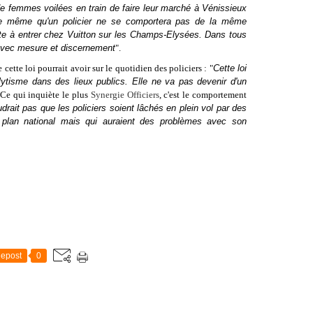
 de femmes voilées en train de faire leur marché à Vénissieux
e même qu'un policier ne se comportera pas de la même
te à entrer chez Vuitton sur les Champs-Elysées. Dans tous
r avec mesure et discernement
".
cette loi pourrait avoir sur le quotidien des policiers : "
Cette loi
élytisme dans des lieux publics. Elle ne va pas devenir d'un
Ce qui inquiète le plus
Synergie Officiers
, c'est le comportement
audrait pas que les policiers soient lâchés en plein vol par des
u plan national mais qui auraient des problèmes avec son
epost
0