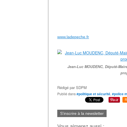
www.ladepeche.fr
Jean-Luc MOUDENC, Député-Maire 
pro
Rédigé par
SDPM
Publié dans
#politique et sécurité
,
#police m
R
S'inscrire à la newsletter
Vous aimerez aussi :