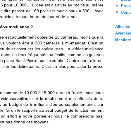
et 6 pour 10 000… L'idée est d'arriver au moins au même
Proje
eut dire passer de 160 policiers municipaux à 300… Avec
Cont
rapides, à toute heure du jour et de la nuit.
Affiche
déosurveillance ?
Avertis
ouse est actuellement dotée de 16 caméras, moins que la
Mention
us voulons être à 300 caméras à mi-mandat. C'est un
étude et consulter les spécialistes. La vidéosurveillance
 dans les lieux fréquentés ou festifs, comme les galeries
 place Saint-Pierre, par exemple. D'autre part, elle est
ifier les délinquants. C'est un plus pour aider la police
e somme de 10 000 à 15 000 euros à l'unité, mais nous
vidéosurveillance et le doublement des effectifs de la
 un budget de 5 millions d'euros supplémentaires par
ble. Si on le rapporte au seul budget de fonctionnement
st un effort à notre portée et nous ne comprenons pas,
s'est pas donné ces moyens.