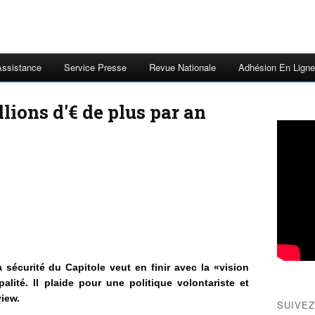
Assistance
Service Presse
Revue Nationale
Adhésion En Ligne
lions d'€ de plus par an
a sécurité du Capitole veut en finir avec la «vision
alité. Il plaide pour une politique volontariste et
view.
SUIVEZ