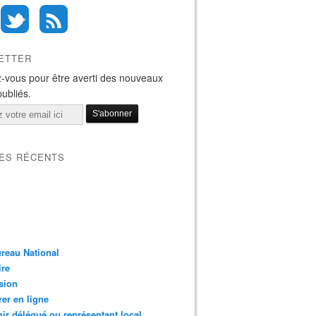
ETTER
-vous pour être averti des nouveaux
publiés.
LES RÉCENTS
reau National
ire
sion
er en ligne
ir délégué ou représentant local