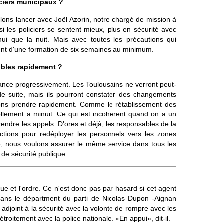
iciers municipaux ?
allons lancer avec Joël Azorin, notre chargé de mission à
 si les policiers se sentent mieux, plus en sécurité avec
hui que la nuit. Mais avec toutes les précautions qui
ent d'une formation de six semaines au minimum.
ibles rapidement ?
nce progressivement. Les Toulousains ne verront peut-
 de suite, mais ils pourront constater des changements
ons prendre rapidement. Comme le rétablissement des
tuellement à minuit. Ce qui est incohérent quand on a un
 prendre les appels. D'ores et déjà, les responsables de la
uctions pour redéployer les personnels vers les zones
e, nous voulons assurer le même service dans tous les
 de sécurité publique.
que et l'ordre. Ce n'est donc pas par hasard si cet agent
dans le départment du parti de Nicolas Dupon -Aignan
djoint à la sécurité avec la volonté de rompre avec les
troitement avec la police nationale. «En appui», dit-il.