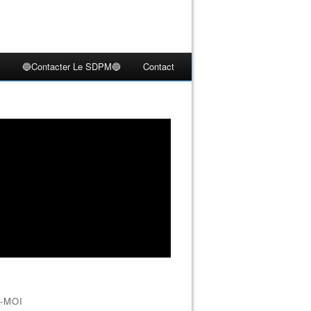
🔵Contacter Le SDPM🔵
Contact
-MOI