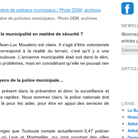
mbre de policiers municipaux./ Photo DDM, archives
NEWSL
Abonnez
a municipalité en matière de sécurité ?
articles 
Jean-Luc Moudenc est claire. Il s'agit d'être volontariste
Email
orrespond à la réalité du terrain, c'est qu'il y a une
Toulouse
. L'ancienne municipalité était soit dans le déni,
s problèmes, mais en considérant qu'elle ne pouvait rien
ARTIC
oyens de la police municipale…
s présent dans la prévention et donc la surveillance et
us rapides. Nous sommes clairs, la police nationale doit
LIENS
là pour les aider, pour être en appui des services de
Le Bu
Histo
Adhé
Adhér
ngez que Toulouse compte actuellement 0,47 policier
Deven
où Lyon et Montpellier, qui sont pourtant des villes