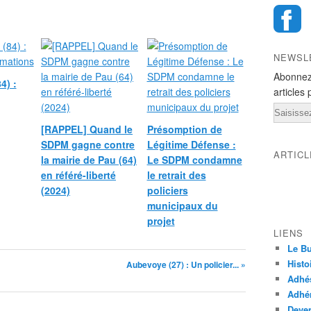
NEWSL
Abonnez
4) :
articles 
Email
[RAPPEL] Quand le
Présomption de
SDPM gagne contre
Légitime Défense :
ARTIC
la mairie de Pau (64)
Le SDPM condamne
en référé-liberté
le retrait des
(2024)
policiers
municipaux du
projet
LIENS
Le Bu
Histo
Aubevoye (27) : Un policier... »
Adhé
Adhér
Deven