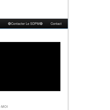
🔵Contacter Le SDPM🔵
Contact
-MOI