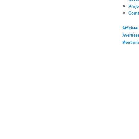
Proje
Cont
Affiche
Avertis
Mention