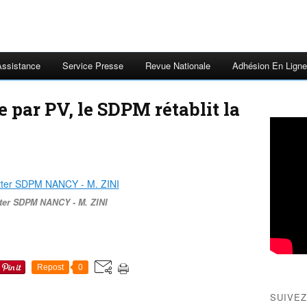
Assistance
Service Presse
Revue Nationale
Adhésion En Ligne
par PV, le SDPM rétablit la
ter SDPM NANCY - M. ZINI
Repost
0
SUIVEZ