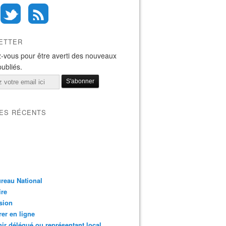
ETTER
-vous pour être averti des nouveaux
publiés.
LES RÉCENTS
reau National
ire
sion
er en ligne
ir délégué ou représentant local