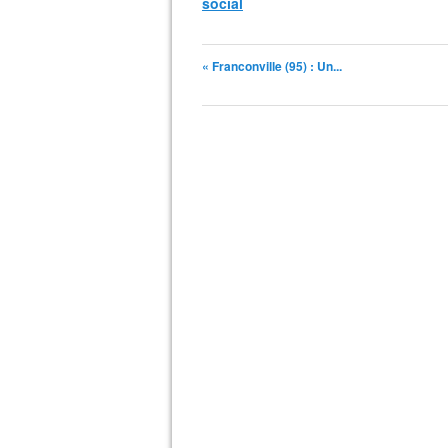
social
« Franconville (95) : Un...