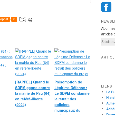
epost
0
NEWSL
Abonnez
articles 
Email
ARTIC
4) :
[RAPPEL] Quand le
Présomption de
LIENS
SDPM gagne contre
Légitime Défense :
Le Bu
la mairie de Pau (64)
Le SDPM condamne
Histo
en référé-liberté
le retrait des
Adhé
(2024)
policiers
Adhér
municipaux du
Deven