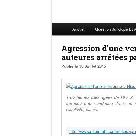
Accueil
Question Juridique Et 
Agression d'une ven
auteures arrêtées p
Publié le 30 Juillet 2015
Trois jeunes filles âgées de 18 à 21
agressé une vendeuse dans un 
réactivité, les ca...