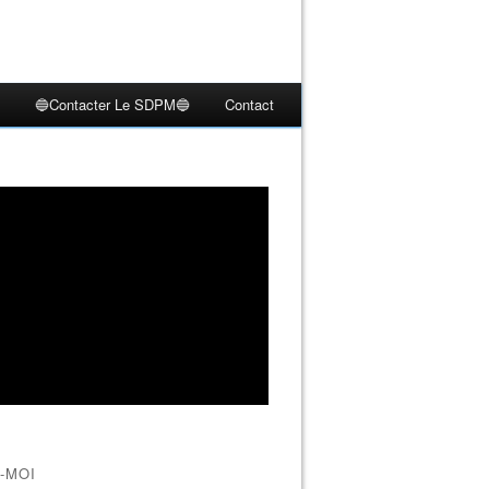
🔵Contacter Le SDPM🔵
Contact
-MOI