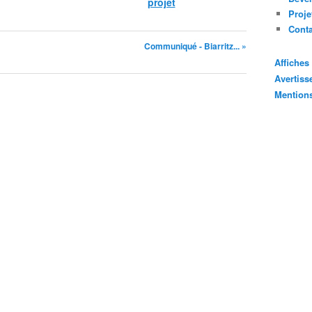
projet
Proje
Cont
Communiqué - Biarritz... »
Affiche
Avertis
Mention