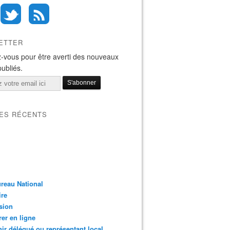
ETTER
-vous pour être averti des nouveaux
publiés.
LES RÉCENTS
reau National
ire
sion
er en ligne
ir délégué ou représentant local