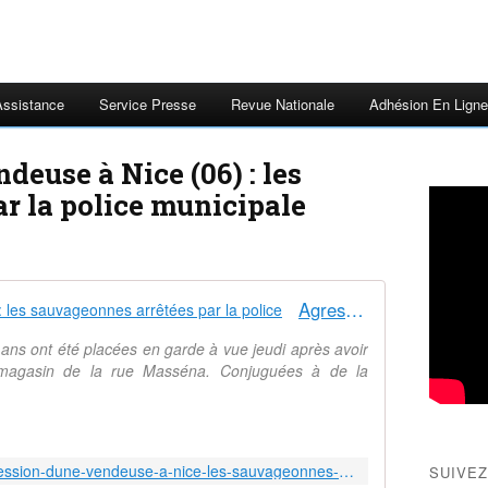
Assistance
Service Presse
Revue Nationale
Adhésion En Ligne
deuse à Nice (06) : les
ar la police municipale
Agression d'une vendeuse à Nice: les sauvageonnes arrêtées par la police
 ans ont été placées en garde à vue jeudi après avoir
magasin de la rue Masséna. Conjuguées à de la
http://www.nicematin.com/nice/agression-dune-vendeuse-a-nice-les-sauvageonnes-arretees-par-la-police.2301646.html
SUIVEZ