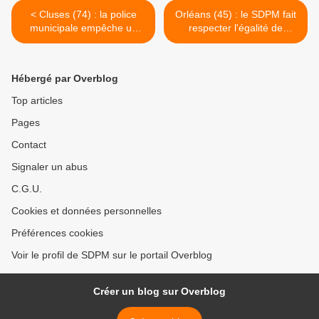
< Cluses (74) : la police
Orléans (45) : le SDPM fait
municipale empêche un
respecter l'égalité de
suicide
traitement entre
fonctionnaires pacsés et
mariés >
Hébergé par Overblog
Top articles
Pages
Contact
Signaler un abus
C.G.U.
Cookies et données personnelles
Préférences cookies
Voir le profil de SDPM sur le portail Overblog
Créer un blog sur Overblog