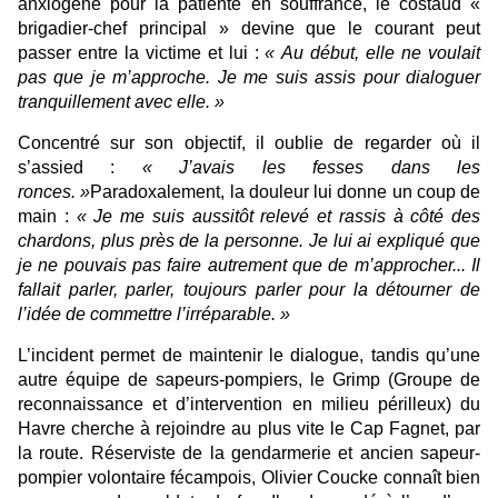
anxiogène pour la patiente en souffrance, le costaud «
brigadier-chef principal » devine que le courant peut
passer entre la victime et lui :
«
Au début, elle ne voulait
pas que je m’approche. Je me suis assis pour dialoguer
tranquillement avec elle.
»
Concentré sur son objectif, il oublie de regarder où il
s’assied :
«
J’avais les fesses dans les
ronces.
»
Paradoxalement, la douleur lui donne un coup de
main :
«
Je me suis aussitôt relevé et rassis à côté des
chardons, plus près de la personne. Je lui ai expliqué que
je ne pouvais pas faire autrement que de m’approcher... Il
fallait parler, parler, toujours parler pour la détourner de
l’idée de commettre l’irréparable.
»
L’incident permet de maintenir le dialogue, tandis qu’une
autre équipe de sapeurs-pompiers, le Grimp (Groupe de
reconnaissance et d’intervention en milieu périlleux) du
Havre cherche à rejoindre au plus vite le Cap Fagnet, par
la route. Réserviste de la gendarmerie et ancien sapeur-
pompier volontaire fécampois, Olivier Coucke connaît bien