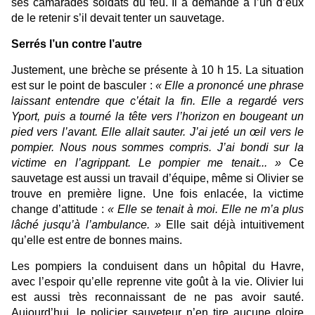
ses camarades soldats du feu. Il a demandé à l’un d’eux
de le retenir s’il devait tenter un sauvetage.
Serrés l’un contre l’autre
Justement, une brèche se présente à 10 h 15. La situation
est sur le point de basculer :
«
Elle a prononcé une phrase
laissant entendre que c’était la fin. Elle a regardé vers
Yport, puis a tourné la tête vers l’horizon en bougeant un
pied vers l’avant. Elle allait sauter. J’ai jeté un œil vers le
pompier. Nous nous sommes compris. J’ai bondi sur la
victime en l’agrippant. Le pompier me tenait...
»
Ce
sauvetage est aussi un travail d’équipe, même si Olivier se
trouve en première ligne. Une fois enlacée, la victime
change d’attitude :
«
Elle se tenait à moi. Elle ne m’a plus
lâché jusqu’à l’ambulance.
»
Elle sait déjà intuitivement
qu’elle est entre de bonnes mains.
Les pompiers la conduisent dans un hôpital du Havre,
avec l’espoir qu’elle reprenne vite goût à la vie. Olivier lui
est aussi très reconnaissant de ne pas avoir sauté.
Aujourd’hui, le policier sauveteur n’en tire aucune gloire