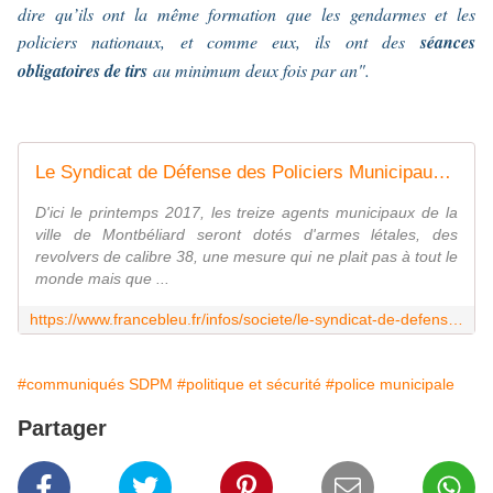
dire qu’ils ont la même formation que les gendarmes et les
policiers nationaux, et comme eux, ils ont des
séances
obligatoires de tirs
au minimum deux fois par an".
Le Syndicat de Défense des Policiers Municipaux salue la décision d'armer leur collègue de Montbéliard
D'ici le printemps 2017, les treize agents municipaux de la
ville de Montbéliard seront dotés d'armes létales, des
revolvers de calibre 38, une mesure qui ne plait pas à tout le
monde mais que ...
https://www.francebleu.fr/infos/societe/le-syndicat-de-defense-des-policiers-municipaux-salue-la-decision-d-armer-leur-collegue-de-montbeliard-1458631170
#communiqués SDPM
#politique et sécurité
#police municipale
Partager