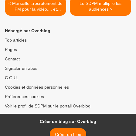
< Marseille...recrutement de
Le SDPM multiplie les
PM pour la vidéo.... et
audiences >
quand la PM sera-t-elle
armée et digne de ce nom
?
Hébergé par Overblog
Top articles
Pages
Contact
Signaler un abus
C.G.U.
Cookies et données personnelles
Préférences cookies
Voir le profil de SDPM sur le portail Overblog
Créer un blog sur Overblog
Créer un blog