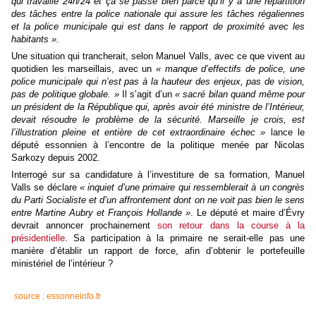
qui travaille 24h/24 et ça se passe bien parce qu’il y a une répartition
des tâches entre la police nationale qui assure les tâches régaliennes
et la police municipale qui est dans le rapport de proximité avec les
habitants ».
Une situation qui trancherait, selon Manuel Valls, avec ce que vivent au
quotidien les marseillais, avec un
« manque d’effectifs de police, une
police municipale qui n’est pas à la hauteur des enjeux, pas de vision,
pas de politique globale. »
Il s’agit d’un
« sacré bilan quand même pour
un président de la République qui, après avoir été ministre de l’Intérieur,
devait résoudre le problème de la sécurité. Marseille je crois, est
l’illustration pleine et entière de cet extraordinaire échec »
lance le
député essonnien à l’encontre de la politique menée par Nicolas
Sarkozy depuis 2002.
Interrogé sur sa candidature à l’investiture de sa formation, Manuel
Valls se déclare
« inquiet d’une primaire qui ressemblerait à un congrès
du Parti Socialiste et d’un affrontement dont on ne voit pas bien le sens
entre Martine Aubry et François Hollande »
. Le député et maire d’Évry
devrait annoncer prochainement
son retour dans la course à la
présidentielle
. Sa participation à la primaire ne serait-elle pas une
manière d’établir un rapport de force, afin d’obtenir le portefeuille
ministériel de l’intérieur ?
source : essonneinfo.fr