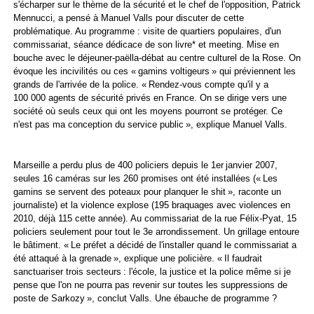
s'écharper sur le thème de la sécurité et le chef de l'opposition, Patrick
Mennucci, a pensé à Manuel Valls pour discuter de cette
problématique. Au programme : visite de quartiers populaires, d'un
commissariat, séance dédicace de son livre* et meeting. Mise en
bouche avec le déjeuner-paëlla-débat au centre culturel de la Rose. On
évoque les incivilités ou ces « gamins voltigeurs » qui préviennent les
grands de l'arrivée de la police. « Rendez-vous compte qu'il y a
100 000 agents de sécurité privés en France. On se dirige vers une
société où seuls ceux qui ont les moyens pourront se protéger. Ce
n'est pas ma conception du service public », explique Manuel Valls.
Marseille a perdu plus de 400 policiers depuis le 1er janvier 2007,
seules 16 caméras sur les 260 promises ont été installées (« Les
gamins se servent des poteaux pour planquer le shit », raconte un
journaliste) et la violence explose (195 braquages avec violences en
2010, déjà 115 cette année). Au commissariat de la rue Félix-Pyat, 15
policiers seulement pour tout le 3e arrondissement. Un grillage entoure
le bâtiment. « Le préfet a décidé de l'installer quand le commissariat a
été attaqué à la grenade », explique une policière. « Il faudrait
sanctuariser trois secteurs : l'école, la justice et la police même si je
pense que l'on ne pourra pas revenir sur toutes les suppressions de
poste de Sarkozy », conclut Valls. Une ébauche de programme ?