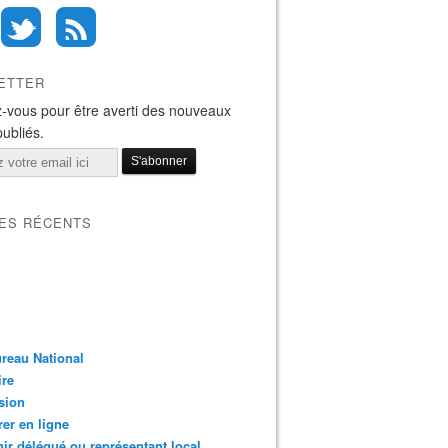
ETTER
-vous pour être averti des nouveaux
publiés.
LES RÉCENTS
reau National
ire
sion
er en ligne
ir délégué ou représentant local