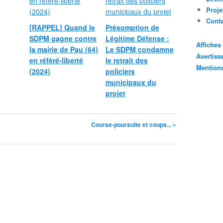
Proje
Cont
[RAPPEL] Quand le
Présomption de
SDPM gagne contre
Légitime Défense :
Affiche
la mairie de Pau (64)
Le SDPM condamne
Avertis
en référé-liberté
le retrait des
Mention
(2024)
policiers
municipaux du
projet
Course-poursuite et coups... »