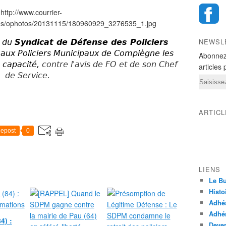
NEWSL
é du
Syndicat de Défense des Policiers
 aux Policiers Municipaux de Compiègne les
Abonnez
 capacité,
contre l'avis de FO et de son Chef
articles 
de Service.
Email
ARTIC
epost
0
LIENS
Le Bu
Histo
Adhé
Adhér
4) :
Deven