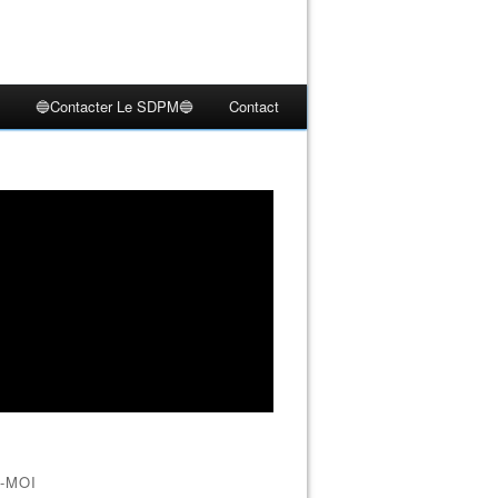
🔵Contacter Le SDPM🔵
Contact
-MOI