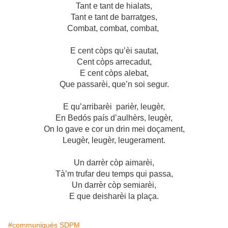
Tant e tant de hialats,
Tant e tant de barratges,
Combat, combat, combat,
E cent còps qu’èi sautat,
Cent còps arrecadut,
E cent còps alebat,
Que passarèi, que’n soi segur.
E qu’arribarèi parièr, leugèr,
En Bedós país d’aulhèrs, leugèr,
On lo gave e cor un drin mei doçament,
Leugèr, leugèr, leugerament.
Un darrèr còp aimarèi,
Tà’m trufar deu temps qui passa,
Un darrèr còp semiarèi,
E que deisharèi la plaça.
#communiqués SDPM