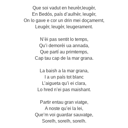
Que soi vadut en heurèr,leugèr,
En Bedós, país d’aulhèr, leugèr,
On lo gave e cor un drin mei doçamernt,
Leugèr, leugèr, leugerament.
N’èi pas sentit lo temps,
Qu’i demorèi ua annada,
Que partí au primtemps,
Cap tau cap de la mar grana.
La baish a la mar grana,
I a un país tot blanc
L’aigueta qu’i ei clara,
Lo hred n’ei pas maishant.
Partir entau gran viatge,
A noste qu’ei la lei,
Que’m voi guardar sauvatge,
Sorelh, sorelh, sorelh.