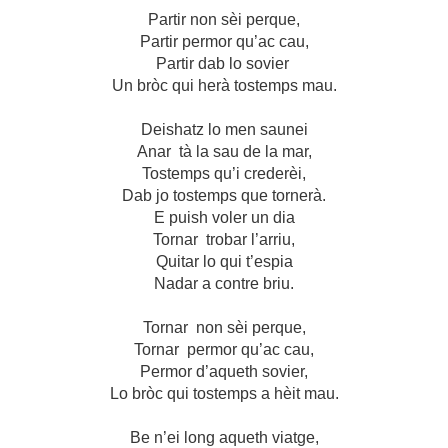
Partir non sèi perque,
Partir permor qu’ac cau,
Partir dab lo sovier
Un bròc qui herà tostemps mau.
Deishatz lo men saunei
Anar tà la sau de la mar,
Tostemps qu’i crederèi,
Dab jo tostemps que tornerà.
E puish voler un dia
Tornar trobar l’arriu,
Quitar lo qui t’espia
Nadar a contre briu.
Tornar non sèi perque,
Tornar permor qu’ac cau,
Permor d’aqueth sovier,
Lo bròc qui tostemps a hèit mau.
Be n’ei long aqueth viatge,