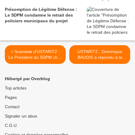
Présomption de Légitime Défense :
Le SDPM condamne le retrait des
policiers municipaux du projet
< Scandale d'USTARITZ :
USTARITZ : Dominique
Le Président du SDPM chez
BAUDIS a répondu à la
Bourdin sur RMC
demande du SDPM en
ouvrant une enquête >
Hébergé par Overblog
Top articles
Pages
Contact
Signaler un abus
C.G.U.
Cookies et données personnelles