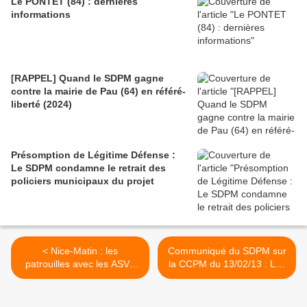
Le PONTET (84) : dernières
informations
[RAPPEL] Quand le SDPM gagne
contre la mairie de Pau (64) en référé-
liberté (2024)
Présomption de Légitime Défense :
Le SDPM condamne le retrait des
policiers municipaux du projet
< Nice-Matin : les
Communiqué du SDPM sur
patrouilles avec les ASVP
la CCPM du 13/02/13 : Les
sont-elles légales ?
Policiers Municipaux
n'auront rien, comme nous
l'avions prédit ! >