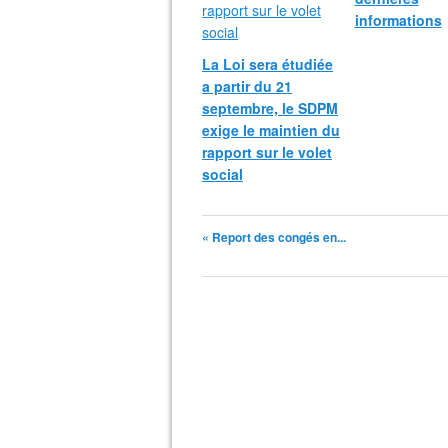
informations
La Loi sera étudiée
a partir du 21
septembre, le SDPM
exige le maintien du
rapport sur le volet
social
« Report des congés en...