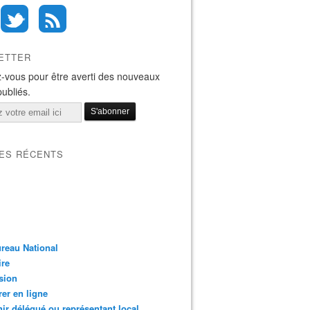
ETTER
-vous pour être averti des nouveaux
publiés.
LES RÉCENTS
reau National
ire
sion
er en ligne
ir délégué ou représentant local