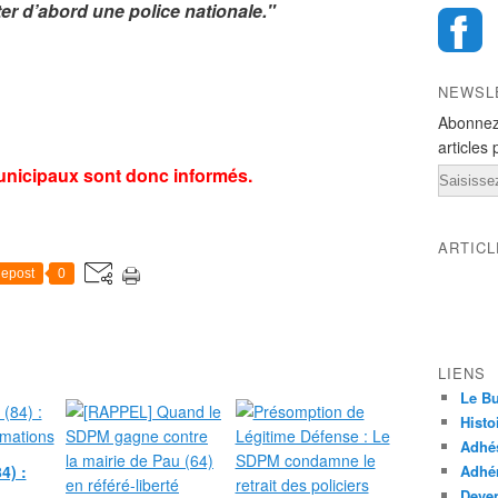
ster d’abord une police nationale."
NEWSL
Abonnez
articles 
unicipaux sont donc informés.
Email
ARTIC
epost
0
LIENS
Le Bu
Histo
Adhé
4) :
Adhér
Deven