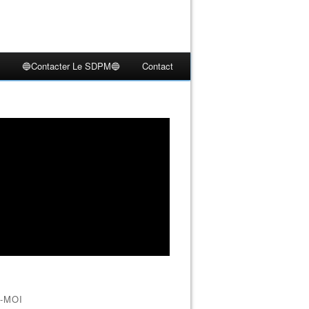
🔵Contacter Le SDPM🔵
Contact
-MOI