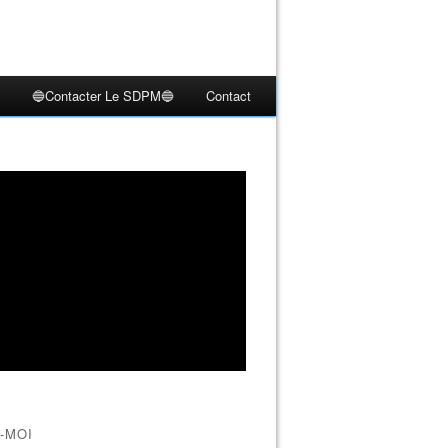
🔵Contacter Le SDPM🔵
Contact
-MOI