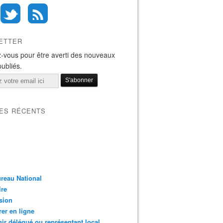
ETTER
-vous pour être averti des nouveaux
publiés.
LES RÉCENTS
reau National
ire
sion
er en ligne
ir délégué ou représentant local