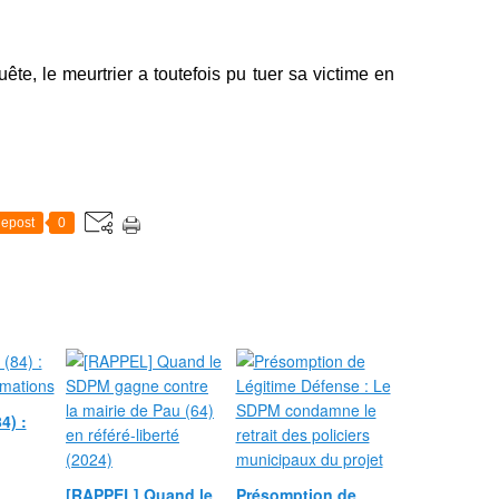
te, le meurtrier a toutefois pu tuer sa victime en
epost
0
4) :
[RAPPEL] Quand le
Présomption de