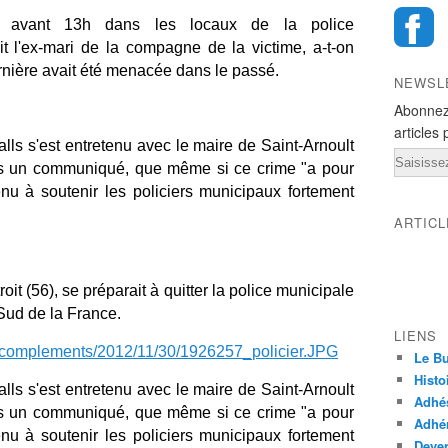
u avant 13h dans les locaux de la police
t l'ex-mari de la compagne de la victime, a-t-on
nière avait été menacée dans le passé.
NEWSL
Abonnez
articles 
alls s'est entretenu avec le maire de Saint-Arnoult
Email
s un communiqué, que même si ce crime "a pour
tenu à soutenir les policiers municipaux fortement
ARTIC
it (56), se préparait à quitter la police municipale
 Sud de la France.
LIENS
Le Bu
Histo
alls s'est entretenu avec le maire de Saint-Arnoult
Adhé
s un communiqué, que même si ce crime "a pour
Adhér
tenu à soutenir les policiers municipaux fortement
Deven