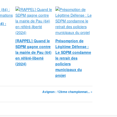
4) :
[RAPPEL] Quand le
Présomption de
SDPM gagne contre
Légitime Défense :
la mairie de Pau (64)
Le SDPM condamne
en référé-liberté
le retrait des
(2024)
policiers
municipaux du
projet
Avignon : 12ème championnat... »