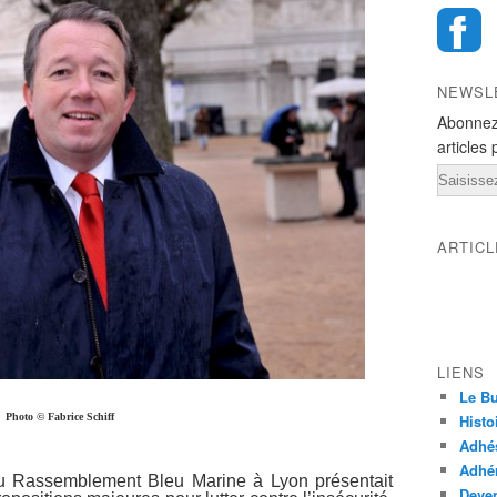
NEWSL
Abonnez
articles 
Email
ARTIC
LIENS
Le Bu
Photo © Fabrice Schiff
Histo
Adhé
Adhér
u Rassemblement Bleu Marine à Lyon présentait
Deven