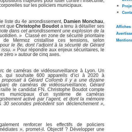
positions majeures pour lutter contre l’insécurité,
orporelles sur les policiers municipaux.
Proje
Cont
de liste du 4e arrondissement,
Damien Monchau
,
ment que
Christophe Boudot
a tenu à détailler ses
Affiche
note dans cet arrondissement une explosion de la
Avertis
uotidien. »
Classé en zone de sécurité prioritaire
Mention
r de Mermoz cristallise ces tensions, selon
our le 8e, dont l’adjoint à la sécurité de Gérard
 issu. »
Pour répondre aux enjeux sécuritaires, le
ce zéro » autour de cinq axes.
rc de caméras de vidéosurveillance à Lyon. Un
b, qui souhaite 600 appareils d’ici à 2020 à
 proposait à Gérard Collomb il y a une dizaine
parc de caméras de vidéosurveillance, Gérard
raille le candidat FN. Christophe Boudot compte
iers municipaux d’un système de caméras
istrement activé par l’agent, et dont la mémoire
s 30 secondes précédent son déclenchement »
,
alement renforcer les effectifs de policiers
diates », promet-il. Objectif ? Développer une