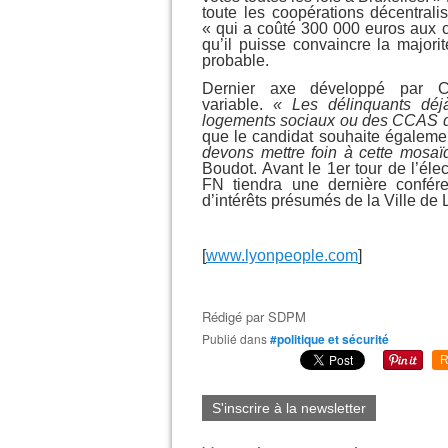
toute les coopérations décentral
« qui a coûté 300 000 euros aux co
qu’il puisse convaincre la major
probable.
Dernier axe développé par Ch
variable.
« Les délinquants déjà
logements sociaux ou des CCAS de
que le candidat souhaite égaleme
devons mettre foin à cette mosaï
Boudot. Avant le 1er tour de l’éle
FN tiendra une dernière confér
d’intérêts présumés de la Ville de 
[
www.lyonpeople.com
]
Rédigé par
SDPM
Publié dans
#politique et sécurité
R
S'inscrire à la newsletter