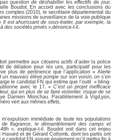
 pas question de déshabiller les effectifs de jour,
raille Boudot. En accord avec les conclusions du
es comptes (2010), le secrétaire départemental du
ines missions de surveillance de la voie publique
« Il est ahurissant de sous-traiter, par exemple, la
à des sociétés privés »,
dénonce-t-il.
oit permettre aux citoyens actifs d’aider la police
l de délation pour les uns, participatif pour les
uve plus de pertinence que l’application « Alerte
 un mauvais élève pompe sur son voisin, on s’en
arge le candidat FN qui estime que l’outil « bling-
ublonne avec le 17.
« C’est un projet inefficace
eur, qui en plus de se faire violenter, risque de se
ye Damien Monchau. Parallèlement à VigiLyon,
méro vert aux mêmes effets.
t m’expulsion immédiate de toute les populations
de flagrance, le démantèlement des camps et
 48h »
, explique-t-il. Boudot voit dans cet enjeu
l Havard et de Gérard Collomb, dont les partis ont
» Le candidat FN assure également qu’il mettra fin à