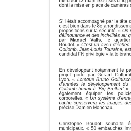
mercredi 12 mars 2014 ses cinq pro
dont la mise en place de caméras c
S’il était accompagné par la tête 
c’est bien dans le 8e arrondisse
propositions sur la sécurité.
« On 
délinquance et des incivilités au q
par
Manuel Valls
, le quartie
Boudot.
« C’est un aveu d’échec p
Collomb, Jean-Louis Touraine, est
candidat FN privilégie « la toléran
En développant notamment le pa
projet porté par Gérard Collom
Lyon.
« Lorsque Bruno Gollnisch
d’années le développement du 
Collomb hurlait à ‘Big Brother’ »,
également équiper les polic
corporelles.
« Un système d’enreg
cache conservera les images de
précise Damien Monchau.
Christophe Boudot souhaite ég
municipaux. « 50 embauches immé