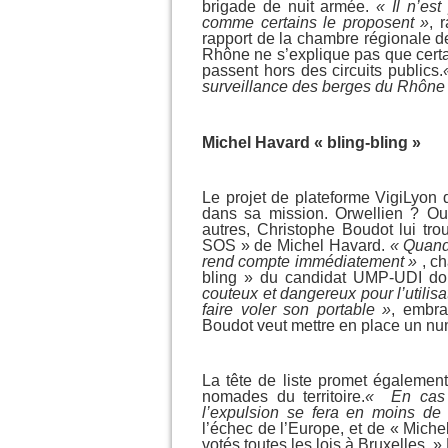
brigade de nuit armée.
« Il n’est
comme certains le proposent »
, 
rapport de la chambre régionale d
Rhône ne s’explique pas que certa
passent hors des circuits publics.
surveillance des berges du Rhône 
Michel Havard « bling-bling »
Le projet de plateforme VigiLyon d
dans sa mission. Orwellien ? Outi
autres, Christophe Boudot lui tro
SOS » de Michel Havard.
« Quand
rend compte immédiatement »
, ch
bling » du candidat UMP-UDI do
couteux et dangereux pour l’utilisat
faire voler son portable »
, embra
Boudot veut mettre en place un nu
La tête de liste promet égalemen
nomades du territoire.
« En cas 
l’expulsion se fera en moins de
l’échec de l’Europe, et de « Miche
votés toutes les lois à Bruxelles. 