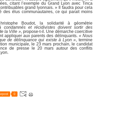
isées, citant l’exemple du Grand Lyon avec Tinca
ntribuables grand lyonnais. » Il faudra pour cela
ité des élus communautaires, ce qui parait moins
ristophe Boudot, la solidarité à géométrie
 condamnés et récidivistes doivent sortir des
 la Ville »
, propose-t-il. Une démarche coercitive
nt appliquer aux parents des délinquants.
« Nous
que de délinquance qui existe à Lyon »
, termine
ction municipale, le 23 mars prochain, le candidat
ence de presse le 20 mars autour des conflits
Lyon.
epost
0