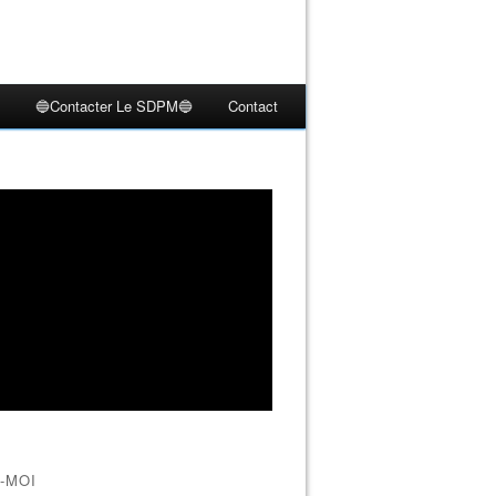
🔵Contacter Le SDPM🔵
Contact
-MOI