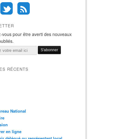
ETTER
-vous pour être averti des nouveaux
publiés.
LES RÉCENTS
reau National
ire
sion
er en ligne
ir délégué ou représentant local