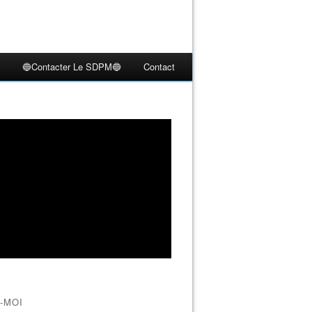
🔵Contacter Le SDPM🔵
Contact
-MOI