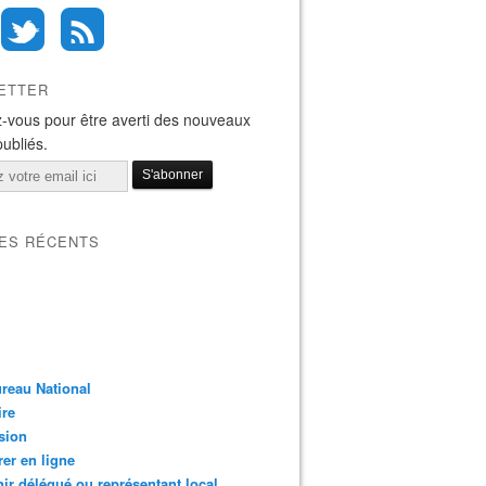
ETTER
-vous pour être averti des nouveaux
publiés.
LES RÉCENTS
reau National
ire
sion
er en ligne
ir délégué ou représentant local