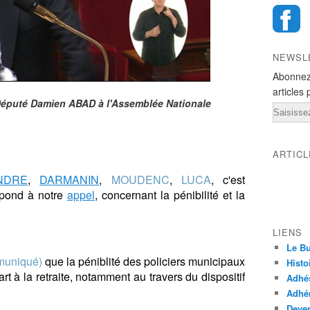
NEWSL
Abonnez
articles 
Député Damien ABAD à l'Assemblée Nationale
Email
ARTIC
NDRE
,
DARMANIN
,
MOUDENC
,
LUCA
, c'est
épond à notre
appel
, concernant la pénibilité et la
LIENS
Le Bu
uniqué)
que la péniblité des policiers municipaux
Histo
t à la retraite, notamment au travers du dispositif
Adhé
Adhér
Deven