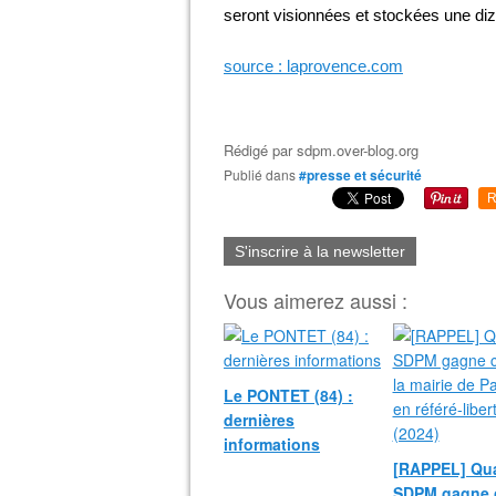
seront visionnées et stockées une diz
source : laprovence.com
Rédigé par
sdpm.over-blog.org
Publié dans
#presse et sécurité
R
S'inscrire à la newsletter
Vous aimerez aussi :
Le PONTET (84) :
dernières
informations
[RAPPEL] Qua
SDPM gagne 