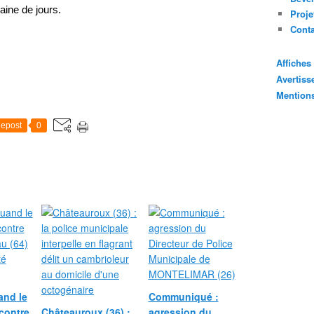
aine de jours.
Proje
Cont
Affiche
Avertis
Mention
epost
0
nd le
Communiqué :
contre
Châteauroux (36) :
agression du