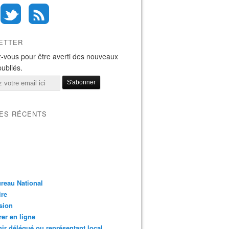
ETTER
-vous pour être averti des nouveaux
publiés.
LES RÉCENTS
reau National
ire
sion
er en ligne
ir délégué ou représentant local