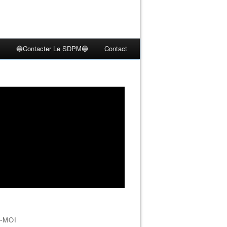
🔵Contacter Le SDPM🔵
Contact
-MOI