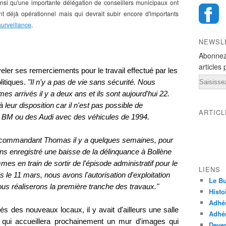
nsi qu'une importante délégation de conseillers municipaux ont
t déjà opérationnel mais qui devrait subir encore d'importants
urveillance
.
NEWSL
Abonnez
articles 
ler ses remerciements pour le travail effectué par les
Email
litiques.
"Il n'y a pas de vie sans sécurité. Nous
 arrivés il y a deux ans et ils sont aujourd'hui 22.
 leur disposition car il n'est pas possible de
ARTIC
s BM ou des Audi avec des véhicules de 1994.
e commandant Thomas il y a quelques semaines, pour
s enregistré une baisse de la délinquance à Bollène
es en train de sortir de l'épisode administratif pour le
LIENS
s le 11 mars, nous avons l'autorisation d'exploitation
Le Bu
 nous réaliserons la première tranche des travaux."
Histo
Adhé
és des nouveaux locaux, il y avait d'ailleurs une salle
Adhér
 qui accueillera prochainement un mur d'images qui
Deven