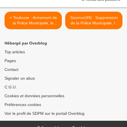
< Toulouse : Armement de
Saumur(49) : Suppression
la Police Municipale, le
de la Police Municipale, le
SDPM met en garde le
SDPM dénonce les faits
Préfet de Haute-Garonne
dans la presse >
Hébergé par Overblog
Top articles
Pages
Contact
Signaler un abus
C.G.U.
Cookies et données personnelles
Préférences cookies
Voir le profil de SDPM sur le portail Overblog