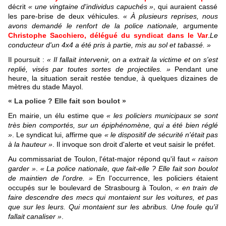
décrit
« une vingtaine d'individus capuchés »
, qui auraient cassé
les pare-brise de deux véhicules.
« À plusieurs reprises, nous
avons demandé le renfort de la police nationale,
argumente
Christophe Sacchiero, délégué du syndicat dans le Var
.
Le
conducteur d'un 4x4 a été pris à partie, mis au sol et tabassé. »
Il poursuit :
« Il fallait intervenir, on a extrait la victime et on s'est
replié, visés par toutes sortes de projectiles. »
Pendant une
heure, la situation serait restée tendue, à quelques dizaines de
mètres du stade Mayol.
« La police ? Elle fait son boulot »
En mairie, un élu estime que
« les policiers municipaux se sont
très bien comportés, sur un épiphénomène, qui a été bien réglé
»
. Le syndicat lui, affirme que
« le dispositif de sécurité n'était pas
à la hauteur »
. Il invoque son droit d'alerte et veut saisir le préfet.
Au commissariat de Toulon, l'état-major répond qu'il faut
« raison
garder »
.
« La police nationale, que fait-elle ? Elle fait son boulot
de maintien de l'ordre. »
En l'occurrence, les policiers étaient
occupés sur le boulevard de Strasbourg à Toulon,
« en train de
faire descendre des mecs qui montaient sur les voitures, et pas
que sur les leurs. Qui montaient sur les abribus. Une foule qu'il
fallait canaliser »
.