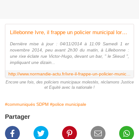
Lillebonne Ivre, il frappe un policier municipal lors d'une rixe, à Lillebonne
Dernière mise à jour : 04/11/2014 à 11:09 Samedi 1 er
novembre 2014, peu avant 2h30 du matin, à Lillebonne :
une rixe éclate rue Victor-Hugo, devant un bar, " le Skeud ",
impliquant une dizain...
http://www.normandie-actu.fr/ivre-il-frappe-un-policier-municipal-lors-dune-rixe-a-lillebonne_98134/
Encore une fois, des policiers municipaux molestés, réclamons Justice
et Equité avec la nationale !
#communiqués SDPM
#police municipale
Partager