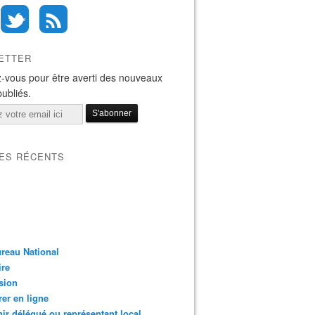
ETTER
-vous pour être averti des nouveaux
publiés.
LES RÉCENTS
reau National
ire
sion
er en ligne
ir délégué ou représentant local