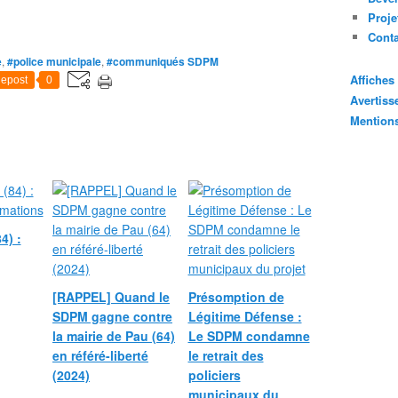
Proje
Cont
e
,
#police municipale
,
#communiqués SDPM
Affiche
epost
0
Avertis
Mention
4) :
[RAPPEL] Quand le
Présomption de
SDPM gagne contre
Légitime Défense :
la mairie de Pau (64)
Le SDPM condamne
en référé-liberté
le retrait des
(2024)
policiers
municipaux du