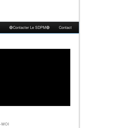
🔵Contacter Le SDPM🔵
Contact
-MOI