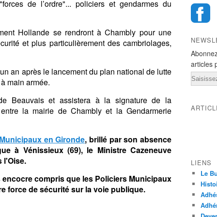
"forces de l’ordre"... policiers et gendarmes du
ent Hollande se rendront
à Chambly pour une
NEWSL
curité et plus particulièrement des cambriolages,
Abonnez
articles 
 un an après le lancement du plan national de lutte
Email
s à main armée.
 de Beauvais et assistera à la signature de la
ARTIC
 entre la mairie de Chambly et la Gendarmerie
s Municipaux en Gironde
, brillé par son absence
gue à Vénissieux (69), le Ministre Cazeneuve
 l'Oise.
LIENS
Le Bu
pas encocre compris que les Policiers Municipaux
Histo
e force de sécurité sur la voie publique.
Adhé
Adhér
Deven