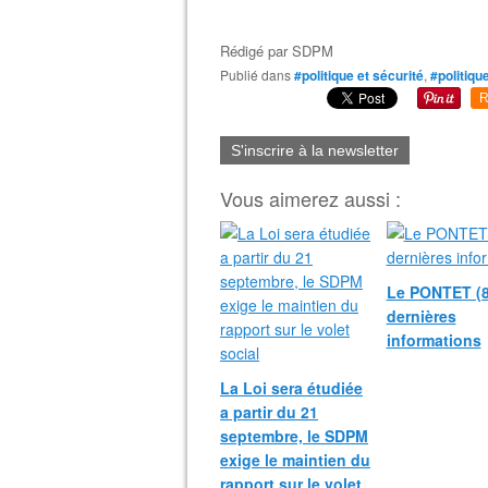
Rédigé par
SDPM
Publié dans
#politique et sécurité
,
#politiqu
R
S'inscrire à la newsletter
Vous aimerez aussi :
Le PONTET (8
dernières
informations
La Loi sera étudiée
a partir du 21
septembre, le SDPM
exige le maintien du
rapport sur le volet