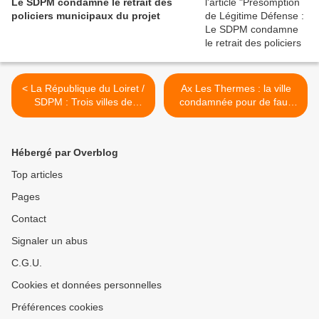
Le SDPM condamne le retrait des
policiers municipaux du projet
< La République du Loiret /
Ax Les Thermes : la ville
SDPM : Trois villes de
condamnée pour de faux
l’agglo arment déjà leurs
"gardes-champêtres" >
policiers, et Fleury y songe
Hébergé par Overblog
Top articles
Pages
Contact
Signaler un abus
C.G.U.
Cookies et données personnelles
Préférences cookies