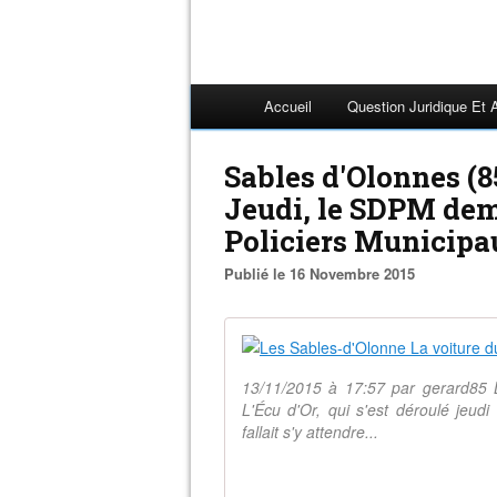
Accueil
Question Juridique Et 
Sables d'Olonnes (8
Jeudi, le SDPM de
Policiers Municip
Publié le 16 Novembre 2015
13/11/2015 à 17:57 par gerard85 La
L'Écu d'Or, qui s'est déroulé jeud
fallait s'y attendre...