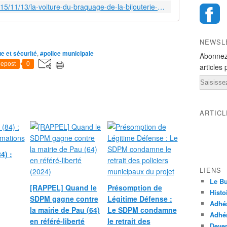
http://www.lejournaldessables.fr/2015/11/13/la-voiture-du-braquage-de-la-bijouterie-sablaise-retrouvee-brulee/
NEWSL
ue et sécurité
,
#police municipale
Abonnez
epost
0
articles 
Email
ARTIC
4) :
LIENS
Le Bu
[RAPPEL] Quand le
Présomption de
Histo
SDPM gagne contre
Légitime Défense :
Adhé
la mairie de Pau (64)
Le SDPM condamne
Adhér
en référé-liberté
le retrait des
Deven