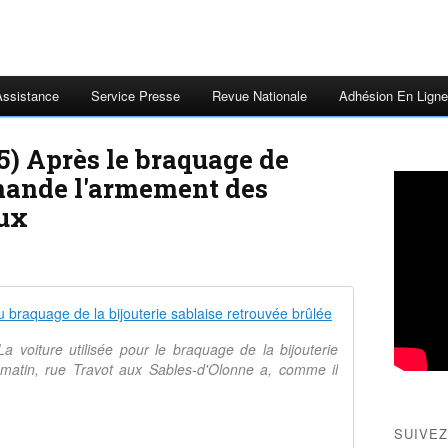
Assistance
Service Presse
Revue Nationale
Adhésion En Ligne
5) Après le braquage de
mande l'armement des
aux
Les Sables-d'
 voiture utilisée pour le braquage de la bijouterie
i matin, rue Travot aux Sables-d'Olonne a, comme il
SUIVEZ