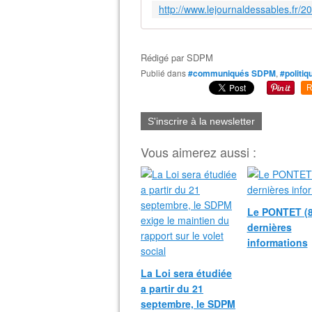
Rédigé par
SDPM
Publié dans
#communiqués SDPM
,
#politiq
R
S'inscrire à la newsletter
Vous aimerez aussi :
Le PONTET (8
dernières
informations
La Loi sera étudiée
a partir du 21
septembre, le SDPM