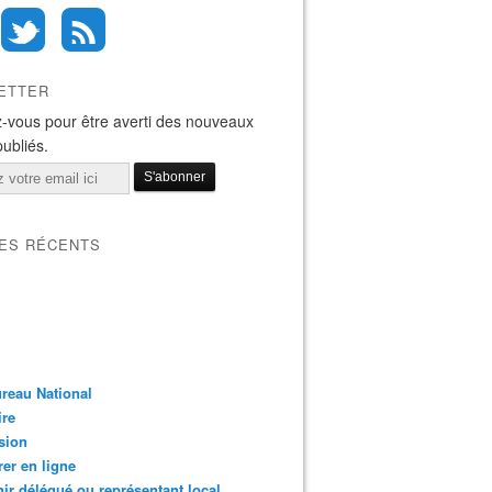
ETTER
-vous pour être averti des nouveaux
publiés.
LES RÉCENTS
reau National
ire
sion
er en ligne
ir délégué ou représentant local