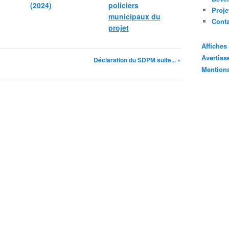
(2024)
policiers
Proje
municipaux du
Cont
projet
Affiche
Avertis
Déclaration du SDPM suite... »
Mention