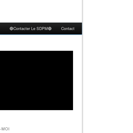
🔵Contacter Le SDPM🔵
Contact
Olonne La voiture du braquage de la bijouterie sablaise retr
-MOI