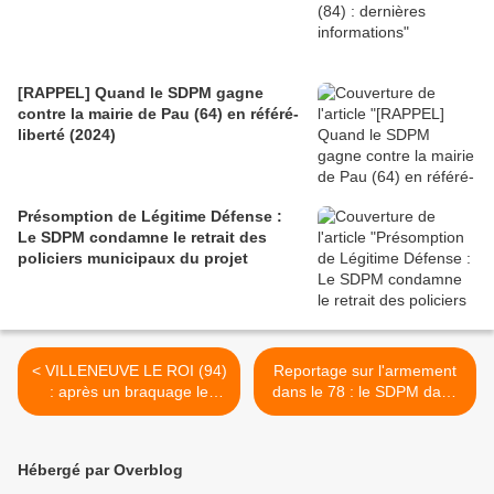
[RAPPEL] Quand le SDPM gagne
contre la mairie de Pau (64) en référé-
liberté (2024)
Présomption de Légitime Défense :
Le SDPM condamne le retrait des
policiers municipaux du projet
< VILLENEUVE LE ROI (94)
Reportage sur l'armement
: après un braquage le
dans le 78 : le SDPM dans
SDPM engage contre l’Etat
la Gazette en Yvelines >
des procédures pour mise
en danger de la vie d’autrui
Hébergé par Overblog