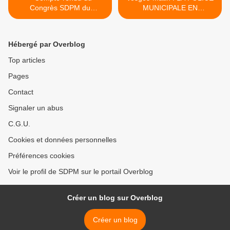
Congrès SDPM du
MUNICIPALE EN
18/11/2016 à Saint-Dié-
CONGRÈS >
Des-Voges avec la
participation de François
Hébergé par Overblog
GROSDIDIER
Top articles
Pages
Contact
Signaler un abus
C.G.U.
Cookies et données personnelles
Préférences cookies
Voir le profil de SDPM sur le portail Overblog
Créer un blog sur Overblog
Créer un blog