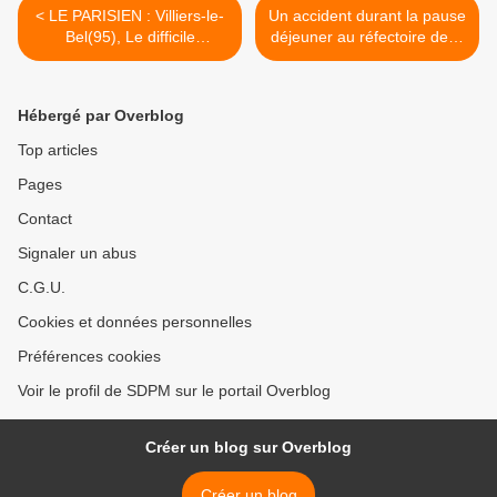
< LE PARISIEN : Villiers-le-
Un accident durant la pause
Bel(95), Le difficile
déjeuner au réfectoire de la
recrutement des policiers
cantine, est-il un accident
municipaux
de service ? >
Hébergé par Overblog
Top articles
Pages
Contact
Signaler un abus
C.G.U.
Cookies et données personnelles
Préférences cookies
Voir le profil de SDPM sur le portail Overblog
Créer un blog sur Overblog
Créer un blog