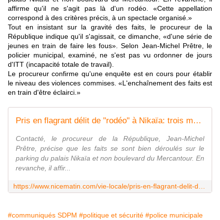
affirme qu'il ne s'agit pas là d'un rodéo. «Cette appellation
correspond à des critères précis, à un spectacle organisé.»
Tout en insistant sur la gravité des faits, le procureur de la
République indique qu'il s'agissait, ce dimanche, «d'une série de
jeunes en train de faire les fous». Selon Jean-Michel Prêtre, le
policier municipal, examiné, ne s'est pas vu ordonner de jours
d'ITT (incapacité totale de travail).
Le procureur confirme qu'une enquête est en cours pour établir
le niveau des violences commises. «L'enchaînement des faits est
en train d'être éclairci.»
Pris en flagrant délit de "rodéo" à Nikaïa: trois motos confisquées, un policier frappé
Contacté, le procureur de la République, Jean-Michel
Prêtre, précise que les faits se sont bien déroulés sur le
parking du palais Nikaïa et non boulevard du Mercantour. En
revanche, il affir...
https://www.nicematin.com/vie-locale/pris-en-flagrant-delit-de-rodeo-a-nikaia-trois-motos-confisquees-un-policier-frappe-269339?fbclid=IwAR0hawjEWOhn7OAn50qySWQSWktN23PsFuKVT9J1eyXzUHNBXsnvvXYCr9g
#communiqués SDPM
#politique et sécurité
#police municipale