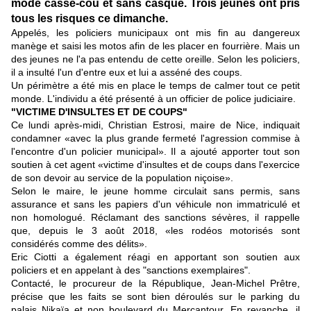
mode casse-cou et sans casque. Trois jeunes ont pris
tous les risques ce dimanche.
Appelés, les policiers municipaux ont mis fin au dangereux
manège et saisi les motos afin de les placer en fourrière. Mais un
des jeunes ne l'a pas entendu de cette oreille. Selon les policiers,
il a insulté l'un d'entre eux et lui a asséné des coups.
Un périmètre a été mis en place le temps de calmer tout ce petit
monde. L'individu a été présenté à un officier de police judiciaire.
"VICTIME D'INSULTES ET DE COUPS"
Ce lundi après-midi, Christian Estrosi, maire de Nice, indiquait
condamner «avec la plus grande fermeté l'agression commise à
l'encontre d'un policier municipal». Il a ajouté apporter tout son
soutien à cet agent «victime d'insultes et de coups dans l'exercice
de son devoir au service de la population niçoise».
Selon le maire, le jeune homme circulait sans permis, sans
assurance et sans les papiers d'un véhicule non immatriculé et
non homologué. Réclamant des sanctions sévères, il rappelle
que, depuis le 3 août 2018, «les rodéos motorisés sont
considérés comme des délits».
Eric Ciotti a également réagi en apportant son soutien aux
policiers et en appelant à des "sanctions exemplaires".
Contacté, le procureur de la République, Jean-Michel Prêtre,
précise que les faits se sont bien déroulés sur le parking du
palais Nikaïa et non boulevard du Mercantour. En revanche, il