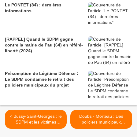
Le PONTET (84) : dernières
informations
[RAPPEL] Quand le SDPM gagne
contre la mairie de Pau (64) en référé-
liberté (2024)
Présomption de Légitime Défense :
Le SDPM condamne le retrait des
policiers municipaux du projet
< Bussy-Saint-Georges : le
Doubs - Morteau : Des
SDPM et les victimes
policiers municipaux
représentés par Me
sauvent une adolescente
Thibault de MONTBRIAL
étranglée en pleine rue >