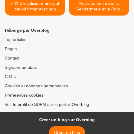
< ⚖ Un policier municipal
Recrutement dans la
peut-il filmer avec son
Gendarmerie et la Police
téléphone portable
Nationale : une intox selon
personnel : quand une
David HABIB et certains
revue spécialisée dit
Députés >
Hébergé par Overblog
n'importe quoi...
Top articles
Pages
Contact
Signaler un abus
C.G.U.
Cookies et données personnelles
Préférences cookies
Voir le profil de SDPM sur le portail Overblog
Créer un blog sur Overblog
Créer un blog