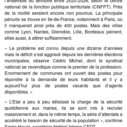
l’ensemble du territoire entre 2020-2026, selon le
centre
national de la fonction publique territoriale
(CNFPT). Près
de la moitié seraient encore non pourvus. La principale
pénurie se trouve en
Ile-de-France
, notamment à Paris, où
il manquerait ainsi près de 400 postes. Mais des villes
comme Lyon, Nantes, Grenoble, Lille, Bordeaux peinent,
elles aussi, à attirer suffisamment.
« Le problème est connu depuis une dizaine d’années
mais le déficit s’est aggravé depuis les dernières élections
municipales, observe Cédric Michel, dont le syndicat
national se revendique comme le premier de la profession.
Enormement de communes ont ouvert des postes pour
répondre à la demande de leurs habitants et il y a
aujourd’hui plus de postes vacants que d’agents
disponibles. »
« L’Etat a peu à peu délaissé la charge de la sécurité
quotidienne aux maires, ils se sont mis à recruter
massivement et, dans le même temps, la série d’attentats a
accéléré le besoin de sécurité de la population », confirme
Serge Haure, secrétaire fédéral
Interco CFDT
.