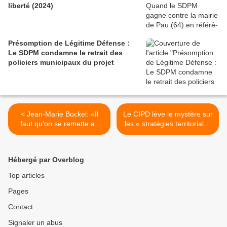
liberté (2024)
Présomption de Légitime Défense :
Le SDPM condamne le retrait des
policiers municipaux du projet
< Jean-Marie Bockel: «Il
Le CIPD lève le mystère sur
faut qu'on se remette au
les « stratégies territoriales
travail sur la prévention»
», vouées à remplacer les
CLS >
Hébergé par Overblog
Top articles
Pages
Contact
Signaler un abus