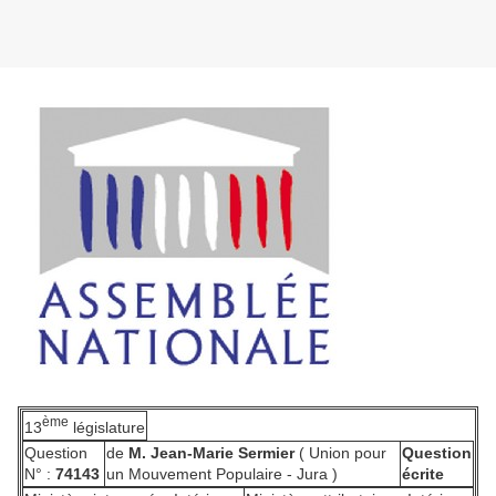
ème
13
législature
Question
de
M. Jean-Marie Sermier
( Union pour
Question
N° :
74143
un Mouvement Populaire - Jura )
écrite