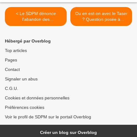
< Le SDPM dénonce
Ou en est-on avec le Taser
l'abandon des
? Question posée à
revendications des policiers
l'assemblée... >
municipaux, par
l'Intermachinsyndicale
Hébergé par Overblog
Top articles
Pages
Contact
Signaler un abus
C.G.U.
Cookies et données personnelles
Préférences cookies
Voir le profil de SDPM sur le portail Overblog
Créer un blog sur Overblog