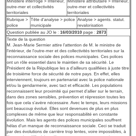
Ministère interrogé >
Intérieur,
Ministère attributaire >
Intérieur,
outre-mer et collectivités
outre-mer et collectivités
territoriales
territoriales
Rubrique >
Tête d'analyse >
police
Analyse >
agents. statut.
police
municipale
revalorisation
Question publiée au JO le :
16/03/2010
page :
2873
Texte de la question
M. Jean-Marie Sermier attire l'attention de M. le ministre de
l'intérieur, de l'outre-mer et des collectivités territoriales sur la
reconnaissance sociale des polices municipales. Ces polices
ont un rôle essentiel dans le maintien de sa sécurité. Le
Président de la République les a d'ailleurs qualifiées à juste titre
de troisième force de sécurité de notre pays. En effet, elles
interviennent, toujours en partenariat avec la police nationale
et/ou la gendarmerie, avec tact et efficacité. Les populations
reconnaissent leur proximité qui permet d'allier sur le terrain,
dans des zones sensibles, prévention et répression toutes les
fois que cela s'avère nécessaire. Avec le temps, leurs missions
ont beaucoup évolué. Elles sont devenues de plus en plus
complexes de même que leur responsabilité en constante
évolution. Mais les agents des polices municipales souffrent
hélas d'un manque de reconnaissance sociale. Ceci se traduit
par des évolutions de carrière trop lentes, voire impossibles, à