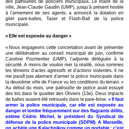
des patrouilles de policiers municipaux. Le maire de la
ville, Jean-Claude Gaudin (UMP), jusqu'à présent hostile
à l'armement de ses agents, a annoncé la dotation en
gilet pare-balles, Taser et Flash-Ball de la police
municipale.
« Elle est exposée au danger »
« Nous engageons cette concertation avant de présenter
une délibération au conseil municipal de juin, confirme
Caroline Pozmentier (UMP), l'adjointe déléguée à la
sécurité. A moins de vouloir nier la réalité, nous sommes
les témoins d'actes agressifs et d'actions violentes. Il ne
me paraît pas aberrant d'armer la police municipale dans
la deuxième ville de France vu les conditions du terrain. »
Au début du mois, une patrouille de police avait essuyé
des tirs dans le quartier des Oliviers (13e). Deux impacts
de balles avaient été retrouvés dans le pare-brise.
« Il faut
armer la police municipale, car elle est exposée au
danger et tombe fréquemment sur des flagrants délits,
estime Cédric Michel, le président du Syndicat de
défense de la police municipale (SDPM). A Marseille,
on achète une Kalachnikov comme un portable : c'est