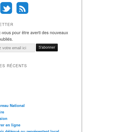
ETTER
-vous pour être averti des nouveaux
publiés.
LES RÉCENTS
reau National
ire
sion
er en ligne
ir délégué ou représentant local