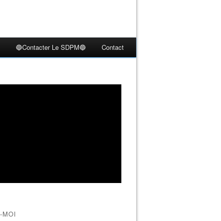
🔵Contacter Le SDPM🔵
Contact
-MOI