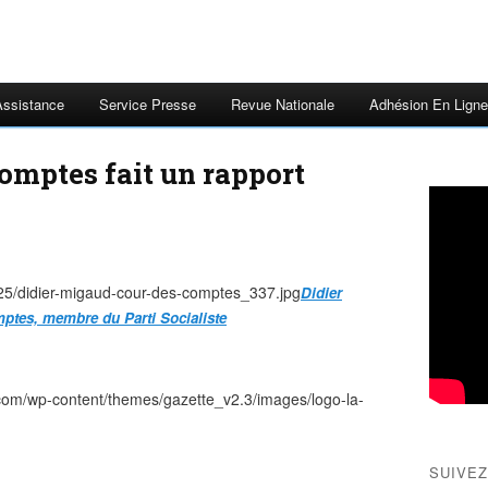
Assistance
Service Presse
Revue Nationale
Adhésion En Ligne
omptes fait un rapport
Didier
ptes, membre du Parti Socialiste
SUIVEZ