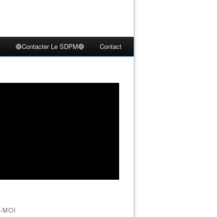
🔵Contacter Le SDPM🔵
Contact
-MOI