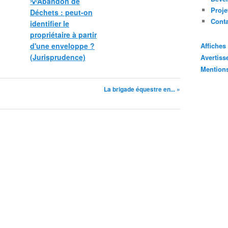
💡Abandon de
Proje
Déchets : peut-on
Cont
identifier le
propriétaire à partir
d'une enveloppe ?
Affiche
(Jurisprudence)
Avertis
Mention
La brigade équestre en... »