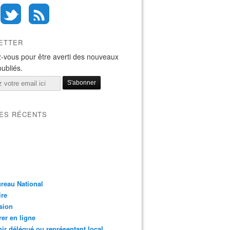
ETTER
-vous pour être averti des nouveaux
publiés.
LES RÉCENTS
reau National
ire
sion
er en ligne
ir délégué ou représentant local