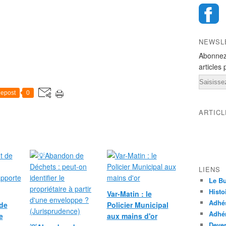
NEWSL
Abonnez
articles 
Email
epost
0
ARTIC
LIENS
Le Bu
Histo
Var-Matin : le
Adhé
de
Policier Municipal
Adhér
e
aux mains d'or
Deven