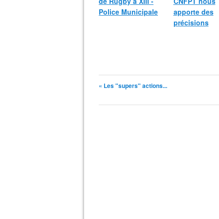
de Rugby à XIII -
CNFPT nous
Police Municipale
apporte des
précisions
« Les "supers" actions...