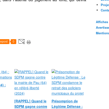
Proje
Cont
Affiche
Avertis
Mention
epost
0
4) :
[RAPPEL] Quand le
Présomption de
SDPM gagne contre
Légitime Défense :