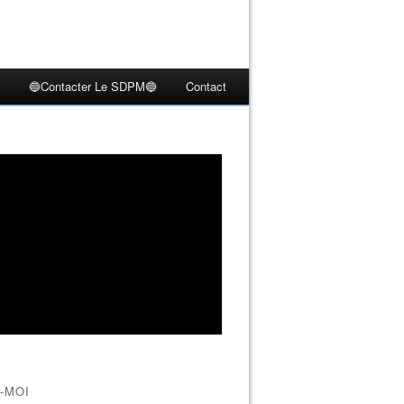
🔵Contacter Le SDPM🔵
Contact
-MOI