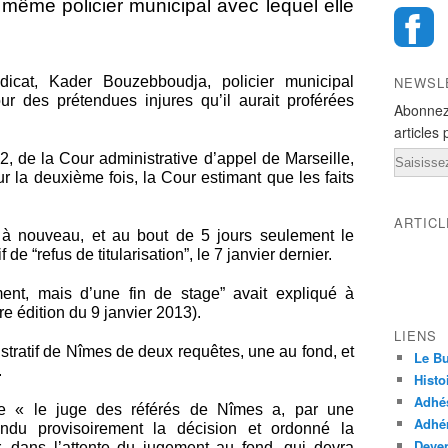
e même policier municipal avec lequel elle
d
icat, Kader Bouzebboudja, policier municipal
NEWSL
our des prétendues injures qu’il aurait proférées
Abonnez
articles 
Email
, de la Cour administrative d’appel de Marseille,
our la deuxième fois, la Cour estimant que les faits
ARTIC
s à nouveau, et au bout de 5 jours seulement le
 de “refus de titularisation”, le 7 janvier dernier.
ment, mais d’une fin de stage” avait expliqué à
e édition du 9 janvier 2013).
LIENS
stratif de Nîmes de deux requêtes, une au fond, et
Le Bu
.
Histo
Adhé
que « le juge des référés de Nîmes a, par une
Adhér
du provisoirement la décision et ordonné la
Deven
, dans l’attente du jugement au fond, qui devra