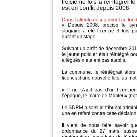
troisième fois à réintégrer l
est en conflit depuis 2008.
Dans l’attente du jugement au fon
« Depuis 2008, précise le synd
stagiaire a été licencié 3 fois p
durant un stage.
Suivant un arrêt de décembre 2012
le jeune policier était réintégré p
allégués n’étaient pas établis.
La commune, le réintégrait alor
licenciait une nouvelle fois, au motif
« Il ne s’agit pas d’un licencie
l’époque, le maire de Monteux (notr
Le SDPM a saisi le tribunal admini
une en référé contre cette décision
Il vient de nous faire savoir 
ordonnance du 27 mars, suspen
réintégration immédiate de Kader