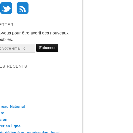
ETTER
-vous pour être averti des nouveaux
publiés.
LES RÉCENTS
reau National
ire
sion
er en ligne
ir délégué ou représentant local