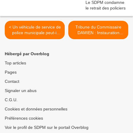
< Un véhicule de service de
Tribune du Commissaire
police municipale peut-il
DAMIEN : Instauration
transporter un civil ?
d’une police municipale à
Paris : vers un nouveau
paradigme sécuritaire en
Hébergé par Overblog
France. >
Top articles
Pages
Contact
Signaler un abus
C.G.U.
Cookies et données personnelles
Préférences cookies
Voir le profil de SDPM sur le portail Overblog