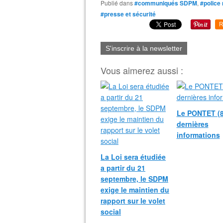
Publié dans
#communiqués SDPM
,
#police
#presse et sécurité
R
S'inscrire à la newsletter
Vous aimerez aussi :
Le PONTET (8
dernières
informations
La Loi sera étudiée
a partir du 21
septembre, le SDPM
exige le maintien du
rapport sur le volet
social