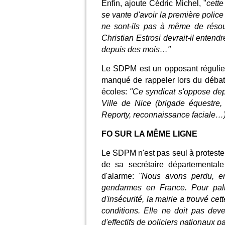
Enfin, ajoute Cédric Michel, "
cette
se vante d'avoir la première police
ne sont-ils pas à même de résou
Christian Estrosi devrait-il enten
depuis des mois…"
Le SDPM est un opposant régulier 
manqué de rappeler lors du débat
écoles:
"Ce syndicat s'oppose depu
Ville de Nice (brigade équestre,
Reporty, reconnaissance faciale…)
FO SUR LA MÊME LIGNE
Le SDPM n'est pas seul à protester
de sa secrétaire départemental
d'alarme:
"Nous avons perdu, en
gendarmes en France. Pour palli
d'insécurité, la mairie a trouvé cet
conditions. Elle ne doit pas de
d'effectifs de policiers nationaux p