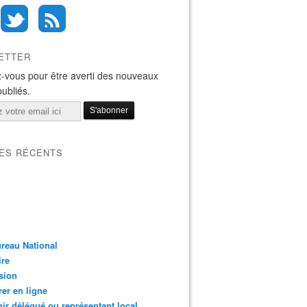
ETTER
-vous pour être averti des nouveaux
publiés.
LES RÉCENTS
reau National
ire
sion
er en ligne
ir délégué ou représentant local