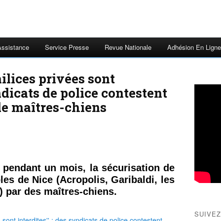
Assistance
Service Presse
Revue Nationale
Adhésion En Ligne
ilices privées sont
yndicats de police contestent
de maîtres-chiens
, pendant un mois, la sécurisation de
les de Nice (Acropolis, Garibaldi, les
i) par des maîtres-chiens.
SUIVEZ