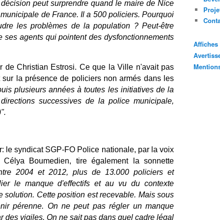
 décision peut surprendre quand le maire de Nice
Proje
 municipale de France. Il a 500 policiers. Pourquoi
Cont
dre les problèmes de la population ? Peut-être
dre ses agents qui pointent des dysfonctionnements
Affiche
Avertis
Mention
de Christian Estrosi. Ce que la Ville n'avait pas
 sur la présence de policiers non armés dans les
is plusieurs années à toutes les initiatives de la
 directions successives de la police municipale,
".
: le syndicat SGP-FO Police nationale, par la voix
e Célya Boumedien, tire également la sonnette
tre 2004 et 2012, plus de 13.000 policiers et
er le manque d'effectifs et au vu du contexte
te solution. Cette position est recevable. Mais sous
venir pérenne. On ne peut pas régler un manque
ar des vigiles. On ne sait pas dans quel cadre légal