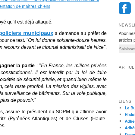
yé qu'il est déjà attaqué.
NEWSL
policiers municipaux
Abonnez
a demandé au préfet de
articles 
pour ce test.
"On lui donne soixante-douze heures.
recours devant le tribunal administratif de Nice"
,
Email
agner la partie
: "
En France, les milices privées
ARTIC
constitutionnel. Il est interdit par la loi de faire
 sociétés de sécurité privée, et quand bien même le
n, cela reste prohibé. La mission des vigiles, avec
a surveillance de bâtiments. Sur la voie publique,
plus de pouvoir."
LIENS
Le Bu
s, assure le président du SDPM qui affirme avoir
Histo
rritz (Pyrénées-Atlantiques) et de Cluses (Haute-
Adhé
es.
Adhér
Deven