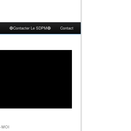
🔵Contacter Le SDPM🔵
Contact
-MOI