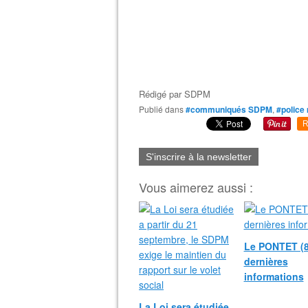
Rédigé par
SDPM
Publié dans
#communiqués SDPM
,
#police
R
S'inscrire à la newsletter
Vous aimerez aussi :
Le PONTET (8
dernières
informations
La Loi sera étudiée