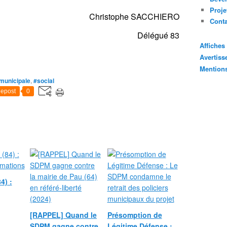
Proje
Christophe SACCHIERO
Cont
Délégué 83
Affiche
Avertis
Mention
 municipale
,
#social
epost
0
4) :
[RAPPEL] Quand le
Présomption de
SDPM gagne contre
Légitime Défense :