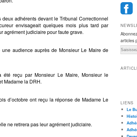
baron.
s deux adhérents devant le Tribunal Correctionnel
reur envisageait quelques mois plus tard par
NEWSL
ur agrément judiciaire pour faute grave.
Abonnez
articles 
Email
 une audience auprès de Monsieur Le Maire de
ARTIC
été reçu par Monsieur Le Maire, Monsieur le
 et Madame la DRH.
mois d’octobre ont reçu la réponse de Madame Le
LIENS
Le Bu
Histo
Adhé
e ne retirera pas leur agrément judiciaire.
Adhér
Deven