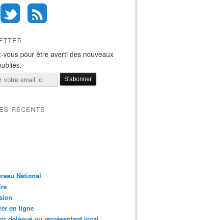
ETTER
-vous pour être averti des nouveaux
publiés.
LES RÉCENTS
reau National
ire
sion
er en ligne
ir délégué ou représentant local