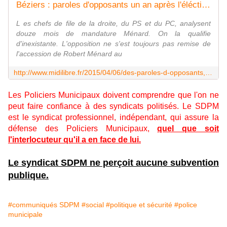
Béziers : paroles d'opposants un an après l'éléction de Ménard
L es chefs de file de la droite, du PS et du PC, analysent
douze mois de mandature Ménard. On la qualifie
d'inexistante. L'opposition ne s'est toujours pas remise de
l'accession de Robert Ménard au
http://www.midilibre.fr/2015/04/06/des-paroles-d-opposants,1146308.php
Les Policiers Municipaux doivent comprendre que l'on ne
peut faire confiance à des syndicats politisés. Le SDPM
est le syndicat professionnel, indépendant, qui assure la
défense des Policiers Municipaux,
quel que soit
l'interlocuteur qu'il a en face de lui.
Le syndicat SDPM ne perçoit aucune subvention
publique.
#communiqués SDPM
#social
#politique et sécurité
#police
municipale