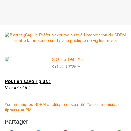
S.O. du 19/08/15
Pour en savoir plus :
Voir
ici
et
ici
...
#communiqués SDPM
#politique et sécurité
#police municipale
#presse et PM
Partager