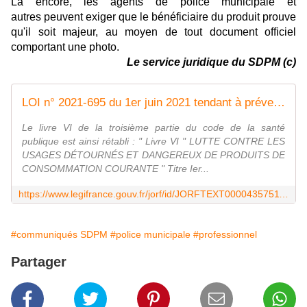
Là encore, les agents de police municipale et
autres peuvent exiger que le bénéficiaire du produit prouve
qu'il soit majeur, au moyen de tout document officiel
comportant une photo.
Le service juridique du SDPM (c)
LOI n° 2021-695 du 1er juin 2021 tendant à prévenir les usages dangereux du protoxyde d'azote (1)
Le livre VI de la troisième partie du code de la santé
publique est ainsi rétabli : " Livre VI " LUTTE CONTRE LES
USAGES DÉTOURNÉS ET DANGEREUX DE PRODUITS DE
CONSOMMATION COURANTE " Titre Ier...
https://www.legifrance.gouv.fr/jorf/id/JORFTEXT000043575111
#communiqués SDPM
#police municipale
#professionnel
Partager